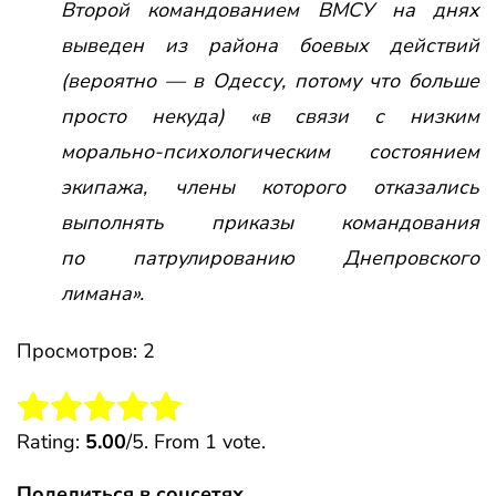
Второй командованием ВМСУ на днях
выведен из района боевых действий
(вероятно — в Одессу, потому что больше
просто некуда) «в связи с низким
морально-психологическим состоянием
экипажа, члены которого отказались
выполнять приказы командования
по патрулированию Днепровского
лимана».
Просмотров: 2
Rate this item:
Submit Rating
Rating:
5.00
/5. From 1 vote.
Поделиться в соцсетях