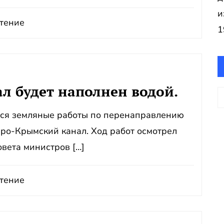
и
тение
1
л будет наполнен водой.
А
ся земляные работы по перенаправлению
еро-Крымский канал. Ход работ осмотрел
вета министров […]
тение