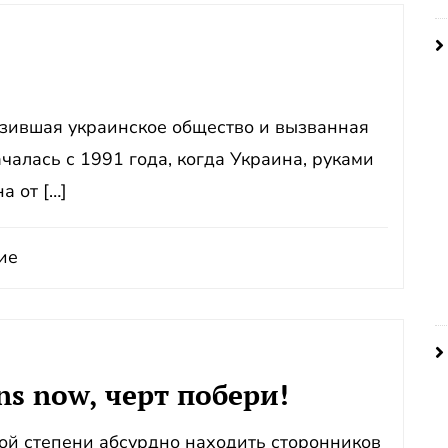
разившая украинское общество и вызванная
алась с 1991 года, когда Украина, руками
а от […]
ие
ans now, черт побери!
вной степени абсурдно находить сторонников