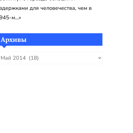
здержками для человечества, чем в
945-м…»
Архивы
рхивы