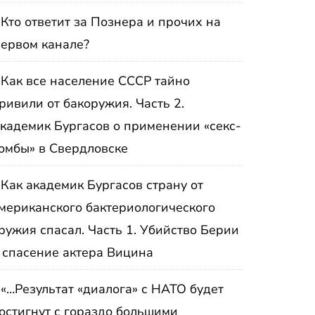
Кто ответит за Познера и прочих на
ервом канале?
Как все население СССР тайно
ривили от бакоружия. Часть 2.
кадемик Бургасов о применении «секс-
омбы» в Свердловске
Как академик Бургасов страну от
мериканского бактериологического
ружия спасал. Часть 1. Убийство Берии
 спасение актера Вицина
«…Результат «диалога» с НАТО будет
остигнут с гораздо большими