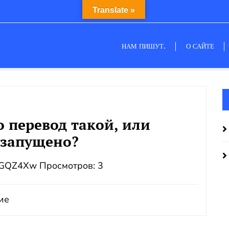
Translate »
НАМ ПИШУТ.
О САЙТЕ
о перевод такой, или
 запущено?
4IGQZ4Xw Просмотров: 3
ие