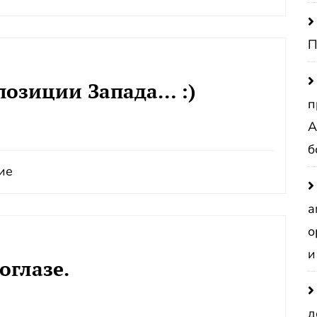
П
позиции Запада… :)
п
А
б
ие
а
о
и
оглазе.
д