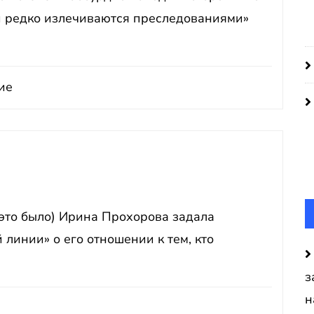
си редко излечиваются преследованиями»
ие
 это было) Ирина Прохорова задала
линии» о его отношении к тем, кто
з
н