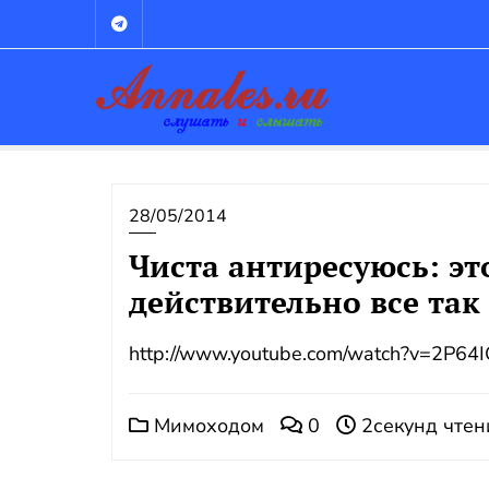
Промотать
к
содержимому
28/05/2014
Чиста антиресуюсь: эт
действительно все так
http://www.youtube.com/watch?v=2P6
Мимоходом
0
2секунд чтен