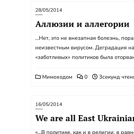
28/05/2014
Аллюзии и аллегории
…Нет, это не внезапная болезнь, по
неизвестным вирусом. Деградация нач
«заботливых» политиков была оторван
Мимоходом
0
3секунд чтен
16/05/2014
We are all East Ukraini
«…В политике, как и в религии, в ра