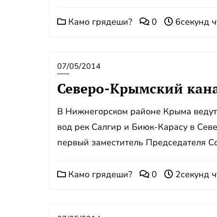
Камо грядеши?
0
6секунд ч
07/05/2014
Северо-Крымский кана
В Нижнегорском районе Крыма ведут
вод рек Салгир и Биюк-Карасу в Сев
первый заместитель Председателя Со
Камо грядеши?
0
2секунд ч