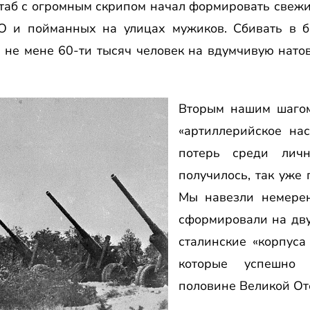
штаб с огромным скрипом начал формировать свежи
ТО и пойманных на улицах мужиков. Сбивать в 
в не мене 60-ти тысяч человек на вдумчивую нато
Вторым нашим шагом
«артиллерийское на
потерь среди личн
получилось, так уже 
Мы навезли немерен
сформировали на дву
сталинские «корпуса
которые успешно 
половине Великой От