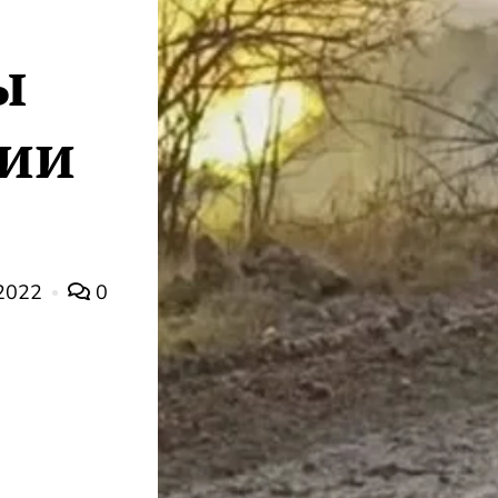
ы
ии
2022
0