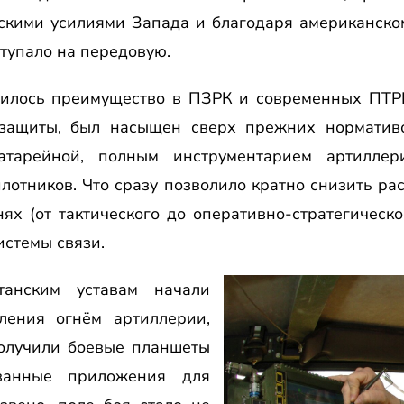
скими усилиями Запада и благодаря американско
тупало на передовую.
вилось преимущество в ПЗРК и современных ПТРК
защиты, был насыщен сверх прежних нормативо
тарейной, полным инструментарием артиллер
отников. Что сразу позволило кратно снизить ра
ях (от тактического до оперативно-стратегическо
истемы связи.
анским уставам начали
ления огнём артиллерии,
олучили боевые планшеты
ванные приложения для