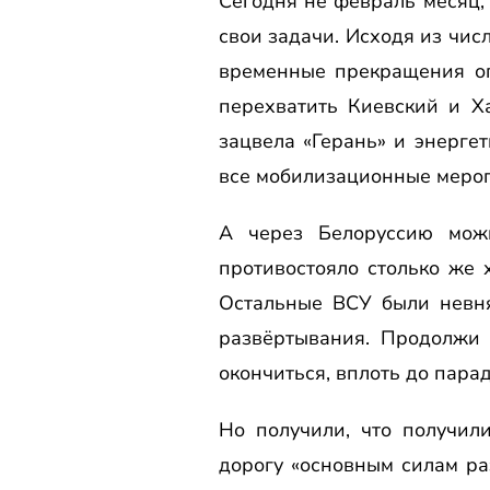
Сегодня не февраль месяц,
свои задачи. Исходя из чис
временные прекращения ог
перехватить Киевский и Х
зацвела «Герань» и энерге
все мобилизационные мероп
А через Белоруссию мож
противостояло столько же 
Остальные ВСУ были невня
развёртывания. Продолжи 
окончиться, вплоть до пара
Но получили, что получил
дорогу «основным силам ра