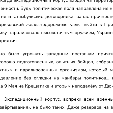
 когда экспедиционный корпус входил на террит
ленности. Будь политическая воля направлена не 
ня и Стамбульские договорняки, запас прочност
арьковский железнодорожные узлы, выйти к При
тику парализовало высокоточным оружием, Украин
риятия.
но было угрожать западным поставкам приятн
хорошо подготовленных, опытных бойцов, собран
тным и парализованным организмом, который м
давление без оглядки на манёвры политиков… 
да 9 Мая на Крещатике и вторым неподалёку от Дюк
и. Экспедиционный корпус, вопреки всем военн
звёртывания», не было таких. Даже резервов на 