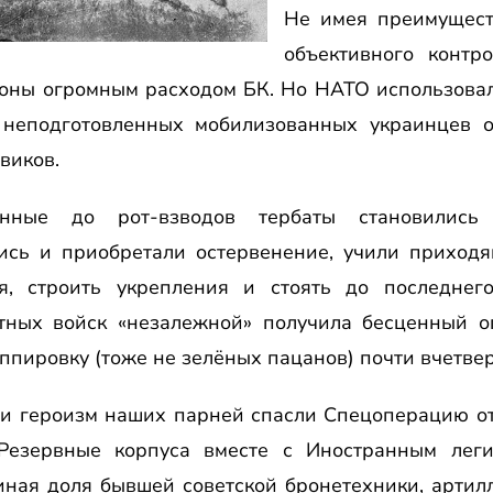
Не имея преимущест
объективного контр
оны огромным расходом БК. Но НАТО использовал
и неподготовленных мобилизованных украинцев 
виков.
енные до рот-взводов тербаты становились
ись и приобретали остервенение, учили приход
ся, строить укрепления и стоять до последнего
тных войск «незалежной» получила бесценный о
ппировку (тоже не зелёных пацанов) почти вчетвер
 и героизм наших парней спасли Спецоперацию от
 Резервные корпуса вместе с Иностранным леги
иная доля бывшей советской бронетехники, арти