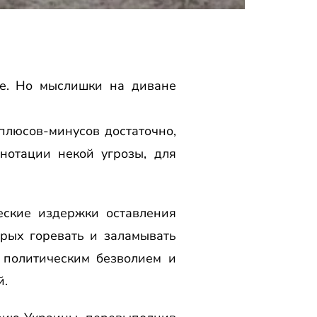
ие. Но мыслишки на диване
 плюсов-минусов достаточно,
нотации некой угрозы, для
еские издержки оставления
рых горевать и заламывать
 политическим безволием и
й.