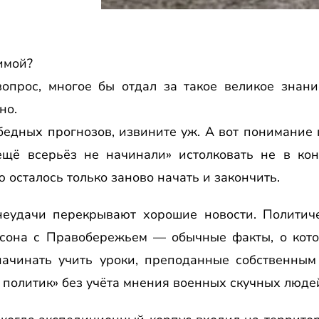
имой?
опрос, многое бы отдал за такое великое знан
но.
бедных прогнозов, извините уж. А вот понимание
ещё всерьёз не начинали» истолковать не в кон
осталось только заново начать и закончить.
неудачи перекрывают хорошие новости. Политич
рсона с Правобережьем — обычные факты, о кото
начинать учить уроки, преподанные собственным
 политик» без учёта мнения военных скучных люде