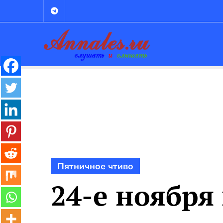
Промотать
к
содержимому
Пятничное чтиво
24-е ноября