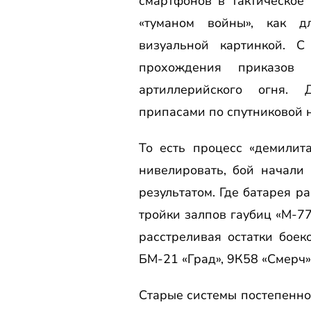
смартфонов в тактическое 
«туманом войны», как д
визуальной картинкой. 
прохождения приказов
артиллерийского огня.
припасами по спутниковой 
То есть процесс «демилит
нивелировать, бой начали
результатом. Где батарея р
тройки залпов гаубиц «М-7
расстреливая остатки бое
БМ-21 «Град», 9К58 «Смерч»
Старые системы постепенно 