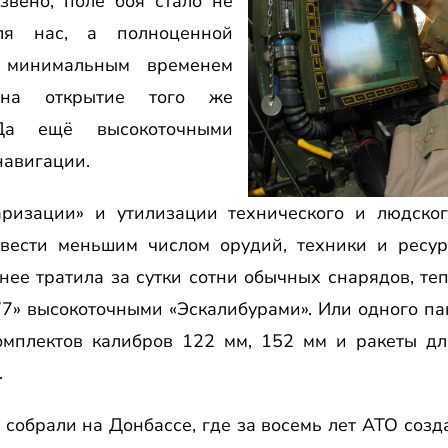
звено, поле боя стало не
ля нас, а полноценной
С минимальным временем
 на открытие того же
 Да ещё высокоточными
навигации.
аризации» и утилизации технического и людско
 вести меньшим числом орудий, техники и ресур
анее тратила за сутки сотни обычных снарядов, те
77» высокоточными «Эскалибурами». Или одного п
комплектов калибров 122 мм, 152 мм и ракеты дл
.
собрали на Донбассе, где за восемь лет АТО соз