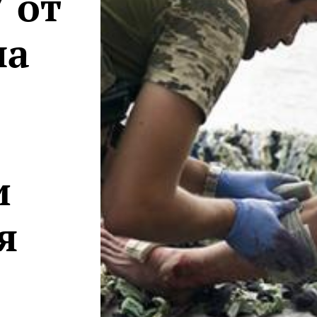
 от
па
и
я