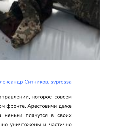
лександр Ситников, svpressa
правлении, которое совсем
ом фронте. Арестовичи даже
а неньки плачутся в своих
чно уничтожены и частично