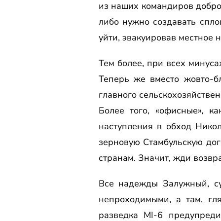
из наших командиров добро
либо нужно создавать спл
уйти, эвакуировав местное 
Тем более, при всех минуса
Теперь же вместо жовто-б
главного сельскохозяйствен
Более того, «офисные», к
наступления в обход Нико
зерновую Стамбульскую дог
странам. Значит, жди возвр
Все надежды Залужный, су
непроходимыми, а там, гля
разведка MI-6 предупред