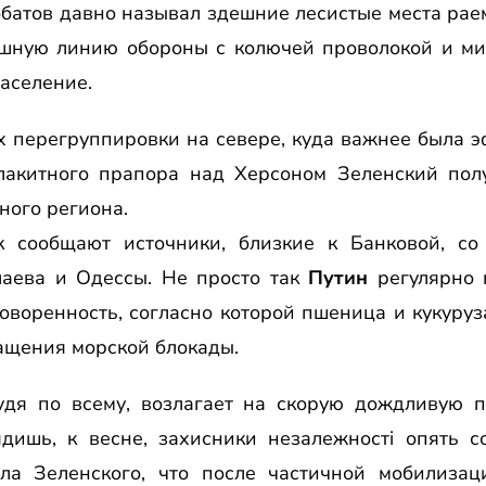
батов давно называл здешние лесистые места раем
ошную линию обороны с колючей проволокой и ми
население.
х перегруппировки на севере, куда важнее была 
лакитного прапора над Херсоном Зеленский по
ного региона.
ак сообщают источники, близкие к Банковой, с
лаева и Одессы. Не просто так
Путин
регулярно 
оворенность, согласно которой пшеница и кукуру
ащения морской блокады.
дя по всему, возлагает на скорую дождливую по
дишь, к весне, захисники незалежностi опять с
ила Зеленского, что после частичной мобилиза