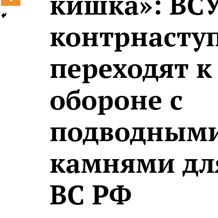
кишка»: ВСУ
контрнасту
переходят к
обороне с
подводным
камнями дл
ВС РФ