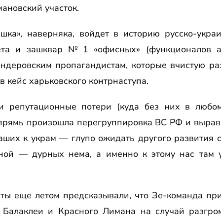
ановский участок.
шка», наверняка, войдет в историю русско-украи
ета и зашквар № 1 «офисных» (функционалов а
андеровским пропагандистам, которые вчистую ра
в кейс харьковского контрнаступа.
и репутационные потери (куда без них в любом
впрямь произошла перегруппировка ВС РФ и выра
аших к украм — глупо ожидать другого развития с
оной — дурных нема, а именно к этому нас там 
рты еще летом предсказывали, что Зе-команда п
Балаклеи и Красного Лимана на случай разгрома