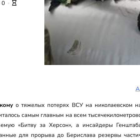
0
А
кому
о тяжелых потерях ВСУ на николаевском на
италось самым главным на всем тысячекилометров
емую «Битву за Херсон», а инсайдеры Генштаб
бранные для прорыва до Берислава резервы части