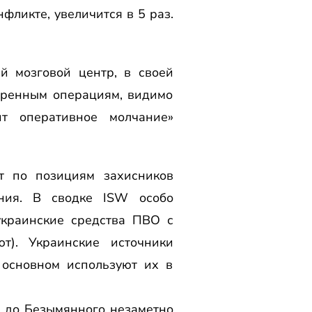
фликте, увеличится в 5 раз.
й мозговой центр, в своей
вренным операциям, видимо
ит оперативное молчание»
т по позициям захисников
ения. В сводке ISW особо
украинские средства ПВО с
т). Украинские источники
 основном используют их в
ц до Безымянного незаметно