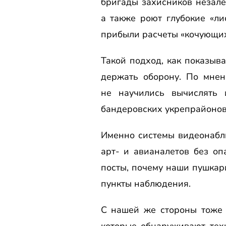
бригады захисников незале
а также роют глубокие «л
прибыли расчеты «кочующих
Такой подход, как показыв
держать оборону. По мнен
не научились вычислять 
бандеровских укрепрайонов 
Именно системы видеонабл
арт- и авианалетов без о
посты, почему наши пушкари
пункты наблюдения.
С нашей же стороны тоже 
которые обнаруживают тех