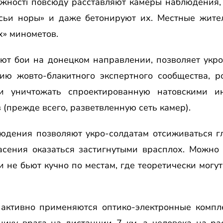
жностi повсюду расставляют камеры наблюдения,
исьи норы» и даже бетонируют их. Местные жител
» минометов.
ают бои на донецком направлении, позволяет укро
ию жовто-блакитного экспертного сообщества, р
и уничтожать спроектированную натовскими и
(прежде всего, разветвленную сеть камер).
юдения позволяют укро-солдатам отсиживаться гл
пасения оказаться застигнутыми врасплох. Можно
 не бьют кучно по местам, где теоретически мог
активно применяются оптико-электронные компл
нику врага на дистанции 7 км, а человека на ра