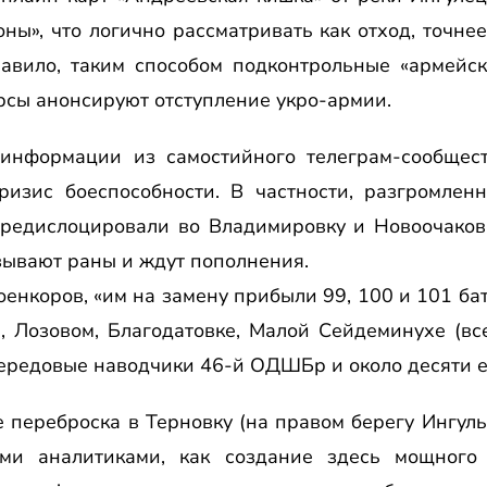
оны», что логично рассматривать как отход, точн
авило, таким способом подконтрольные «армейск
рсы анонсируют отступление укро-армии.
 информации из самостийного телеграм-сообще
изис боеспособности. В частности, разгромлен
редислоцировали во Владимировку и Новоочаков 
зывают раны и ждут пополнения.
енкоров, «им на замену прибыли 99, 100 и 101 ба
, Лозовом, Благодатовке, Малой Сейдеминухе (все
ередовые наводчики 46-й ОДШБр и около десяти е
 переброска в Терновку (на правом берегу Ингуль
ыми аналитиками, как создание здесь мощного