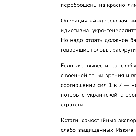
переброшены на красно-лим
Операция «Андреевская ки
идиотизма укро-генералит
Но надо отдать должное б
говорящие головы, раскрути
Если же вывести за скобк
с военной точки зрения и 
соотношении сил 1 к 7 — н
потерь с украинской стор
стратеги .
Кстати, самостийные экспе
слабо защищенных Изюма, 