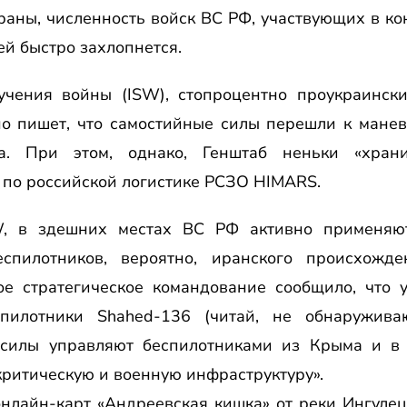
раны, численность войск ВС РФ, участвующих в кон
й быстро захлопнется.
учения войны (ISW), стопроцентно проукраински
тно пишет, что самостийные силы перешли к мане
па. При этом, однако, Генштаб неньки «хран
 по российской логистике РСЗО HIMARS.
W, в здешних местах ВС РФ активно применяю
еспилотников, вероятно, иранского происхожд
кое стратегическое командование сообщило, что 
пилотники Shahed-136 (читай, не обнаруживаю
 силы управляют беспилотниками из Крыма и в
критическую и военную инфраструктуру».
нлайн-карт «Андреевская кишка» от реки Ингуле