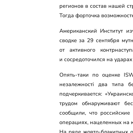
регионов в состав нашей ст
Тогда форточка возможносте
Американский Институт из
сводке за 29 сентября му
от активного контрнасту
и сосредоточился на ударах
Опять-таки по оценке IS
незалежностi два типа б
подчеркивается: «Украинс
трудом обнаруживают бес
сообщили, что российские
операциях, нацеленных на 
На ряде жовто-блакитных о