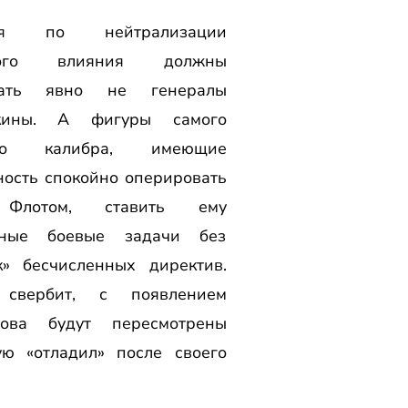
ия по нейтрализации
ного влияния должны
мать явно не генералы
кины. А фигуры самого
ого калибра, имеющие
ость спокойно оперировать
Флотом, ставить ему
тные боевые задачи без
к» бесчисленных директив.
 свербит, с появлением
мова будут пересмотрены
ую «отладил» после своего