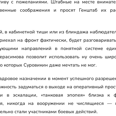
тиву с пожеланиями. Штабные на месте внимате
твенные соображения и просят Генштаб их рас
й, в кабинетной тиши или из блиндажа наблюдател
приехал на фронт фактически, будет разговариват
ующими направлений в понятной системе еди
 Герасимова позволит использовать ну очень шир
 о которых Суровикин даже мечтать не мог.
адровое назначении в момент успешного разреше
жность задуматься о выходе на оперативный прос
ки в эскалации, «танковая эпопея» близка к 
ия, никогда на вооружении не числящиеся — в
ельно стали участниками боевых действий.