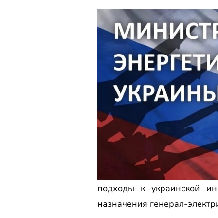
подходы к украинской инф
назначения генерал-электр