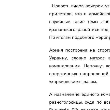
…Новость вчера вечером уз
прилетели, что в армейск
служивые такие темы люб
крэпэнького, разойтись под 
По итогам подобного мероп
Армия построена на строг
Украину, словно матрос
командования. Цепочку: 
оперативных направлений
«харьковским» глазом.
А назначение единого ком
разноголосицы, судя по вс
Генштаба РФ генерал арм