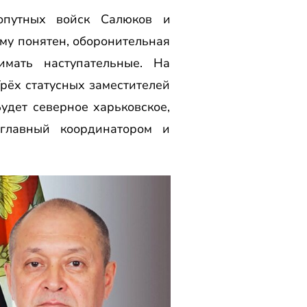
хопутных войск Салюков и
ому понятен, оборонительная
мать наступательные. На
Трёх статусных заместителей
удет северное харьковское,
главный координатором и