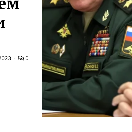
ем
и
2023
0