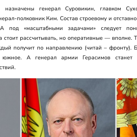
а назначены генерал Суровикин, главком Су
ерал-полковник Ким. Состав строевому и отставн
 А под «масштабными задачами» следует пони
а стоит рассчитывать, но оперативные — вполне. 
ждый получит по направлению (читай – фронту). Б
и южное. А генерал армии Герасимов станет 
ствий.