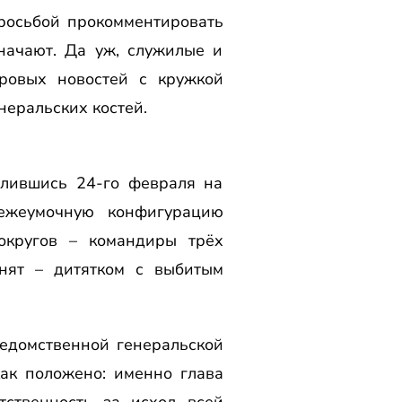
просьбой прокомментировать
начают. Да уж, служилые и
ровых новостей с кружкой
неральских костей.
алившись 24-го февраля на
ежеумочную конфигурацию
округов – командиры трёх
нят – дитятком с выбитым
едомственной генеральской
как положено: именно глава
ственность за исход всей