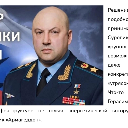
Решен
подоб
прини
Сурови
крупн
возможн
даже 
конкре
«утрясо
Что-то
Гераси
раструктуре, не только энергетической, котор
ик «Армагеддон».