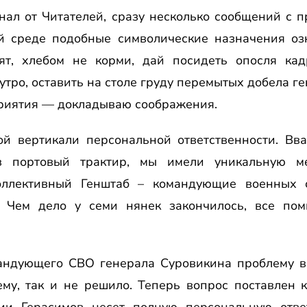
нал от Читателей, сразу несколько сообщений с 
ой среде подобные символические назначения оз
ят, хлебом не корми, дай посидеть опосля кад
утро, оставить на столе груду перемытых добела ге
риятия — докладываю соображения.
ой вертикали персональной ответственности. Вв
 в портовый трактир, мы имели уникальную м
коллективный Генштаб – командующие военных 
. Чем дело у семи нянек закончилось, все пом
андующего СВО генерала Суровикина проблему в
ему, так и не решило. Теперь вопрос поставлен 
ии Герасимов несет полную персональную ответ