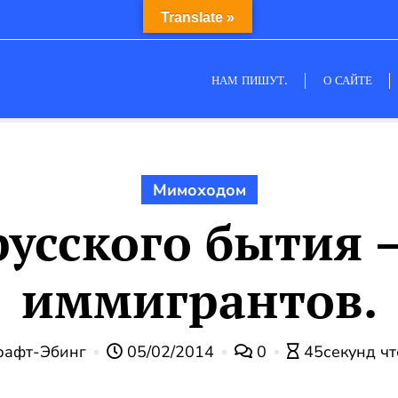
Translate »
НАМ ПИШУТ.
О САЙТЕ
Мимоходом
русского бытия 
иммигрантов.
афт-Эбинг
05/02/2014
0
45секунд ч