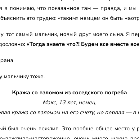
я я понимаю, что показанное там — правда, и мы 
бъяснить это трудно: «таким» немцем он быть наотр
у, тот самый мальчик, новый друг моего сына. Я пе
дословно:
«Тогда знаете что?! Будем все вместе во
рана.
у мальчику тоже.
Кража со взломом из соседского погреба
Макс, 13 лет, немец,
рвая кража со взломом на его счету, но первая — в 
й был очень вежлив. Это вообще общее место у 
ко-вежливо-настороженно, очень много нужно вре