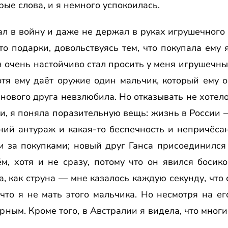
рые слова, и я немного успокоилась.
л в войну и даже не держал в руках игрушечного 
то подарки, довольствуясь тем, что покупала ему 
н очень настойчиво стал просить у меня игрушечный
отя ему даёт оружие один мальчик, который ему 
 нового друга невзлюбила. Но отказывать не хотелос
и, я поняла поразительную вещь: жизнь в России —
ий антураж и какая-то беспечность и непричёса
ли за покупками; новый друг Ганса присоединился
м, хотя и не сразу, потому что он явился босико
а, как струна — мне казалось каждую секунду, что 
что я не мать этого мальчика. Но несмотря на е
рным. Кроме того, в Австралии я видела, что мног