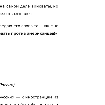
на самом деле виноваты, но
ез отказывался!
редаю его слова так, как мне
евать против американцев!»
России)
русских — к иностранцам из
мени, чтобы тебя признали