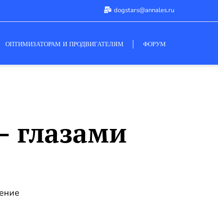
dogstars@annales.ru
ОПТИМИЗАТОРАМ И ПРОДВИГАТЕЛЯМ
ФОРУМ
— глазами
тение