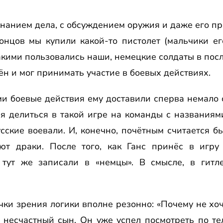
нанием дела, с обсуждением оружия и даже его пр
онцов мы купили какой-то пистолет (мальчики ег
 какими пользовались наши, немецкие солдаты в по
н и мог принимать участие в боевых действиях.
ми боевые действия ему доставили сперва немало о
ия делиться в такой игре на команды с названия
усские воевали. И, конечно, почётным считается бы
т драки. После того, как Ганс принёс в игру
тут же записали в «немцы». В смысле, в гитле
чки зрения логики вполне резонно: «Почему не хоч
 несчастный сын. Он уже успел посмотреть по т