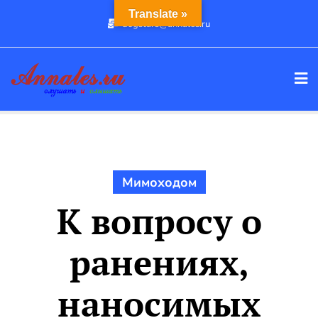
Промотать
Translate »
dogstars@annales.ru
к
содержимому
Мимоходом
К вопросу о
ранениях,
наносимых