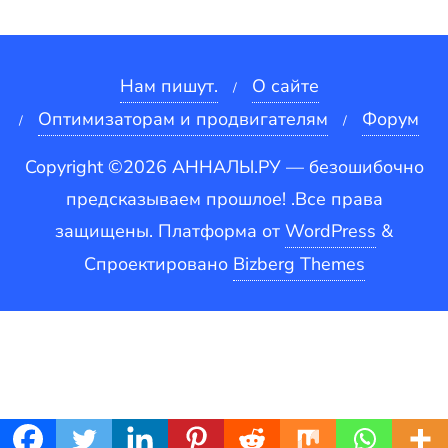
Нам пишут.
О сайте
Оптимизаторам и продвигателям
Форум
Copyright ©2026 АННАЛЫ.РУ — безошибочно
предсказываем прошлое! .Все права
защищены.
Платформа от
WordPress
&
Спроектировано
Bizberg Themes