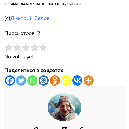
своими глазами на то, чего они достигли.
(с)
Дмитрий Седов
Просмотров: 2
Rate this item:
Submit Rating
No votes yet.
Поделиться в соцсетях