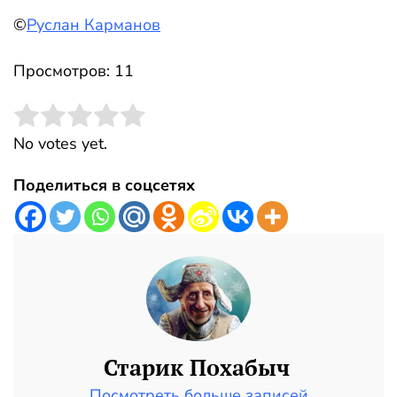
©
Руслан Карманов
Просмотров: 11
Rate this item:
Submit Rating
No votes yet.
Поделиться в соцсетях
Старик Похабыч
Посмотреть больше записей