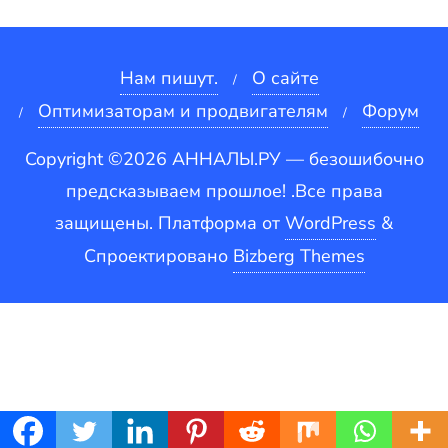
Нам пишут.
О сайте
Оптимизаторам и продвигателям
Форум
Copyright ©2026 АННАЛЫ.РУ — безошибочно
предсказываем прошлое! .Все права
защищены.
Платформа от
WordPress
&
Спроектировано
Bizberg Themes