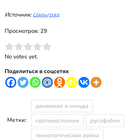
Источник:
Царьград
Просмотров: 29
Rate this item:
Submit Rating
No votes yet.
Поделиться в соцсетях
движение в никуда
Метки:
противостояние
русофобия
технологическая война