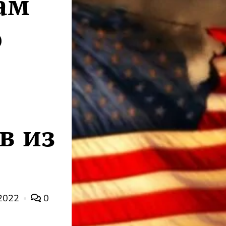
ам
о
в из
2022
0