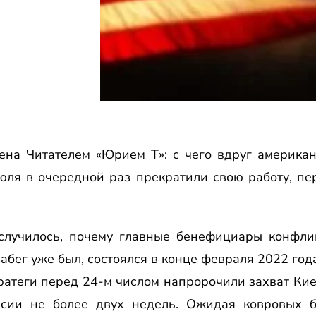
на Читателем «Юрием Т»: с чего вдруг американ
июля в очередной раз прекратили свою работу, пе
о случилось, почему главные бенефициары конфли
забег уже был, состоялся в конце февраля 2022 го
ратеги перед 24-м числом напророчили захват Киев
сии не более двух недель. Ожидая ковровых б