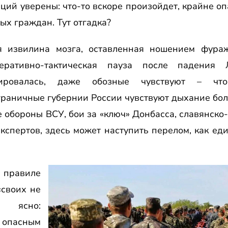
ий уверены: что-то вскоре произойдет, крайне о
х граждан. Тут отгадка?
я извилина мозга, оставленная ношением фура
ративно-тактическая пауза после падения Л
ировалась, даже обозные чувствуют – что
раничные губернии России чувствуют дыхание бол
 обороны ВСУ, бои за «ключ» Донбасса, славянск
кспертов, здесь может наступить перелом, как е
правиле
своих не
я ясно:
 опасным