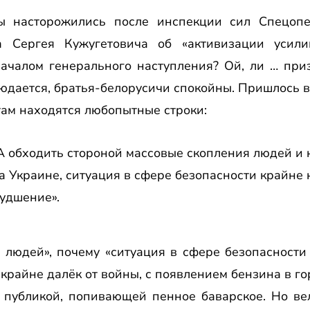
ы насторожились после инспекции сил Спецоп
за Сергея Кужугетовича об «активизации усили
ачалом генерального наступления? Ой, ли … приз
юдается, братья-белорусичи спокойны. Пришлось в
там находятся любопытные строки:
обходить стороной массовые скопления людей и н
а Украине, ситуация в сфере безопасности крайне
худшение».
 людей», почему «ситуация в сфере безопасности
крайне далёк от войны, с появлением бензина в г
публикой, попивающей пенное баварское. Но вел