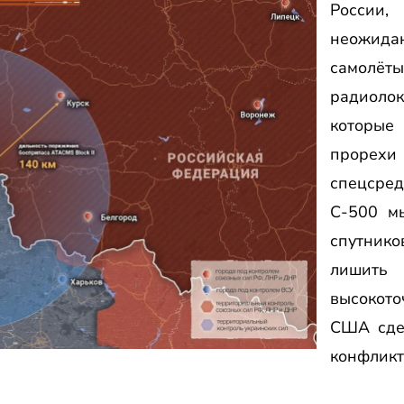
России,
неожида
сам
радиол
которые
проре
спецсре
С-500 м
спутник
лишить
высокото
США сде
конфлик