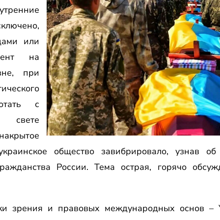
тренние
лючено,
цами или
амент на
вне, при
ического
ботать с
в свете
накрытое
украинское общество завибрировало, узнав об
ражданства России. Тема острая, горячо обсуж
чки зрения и правовых международных основ – 