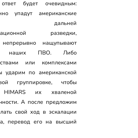
 ответ будет очевидным:
нно упадут американские
олёты дальней
окационной разведки,
 непрерывно нащупывают
хи наших ПВО. Либо
дствами или комплексами
ы ударим по американской
овой группировке, чтобы
 HIMARS их хваленой
чности. А после предложим
лать свой ход в эскалации
та, перевод его на высший