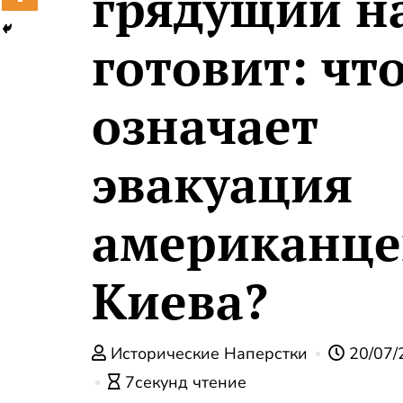
грядущий н
готовит: чт
означает
эвакуация
американце
Киева?
Исторические Наперстки
20/07/
7секунд чтение