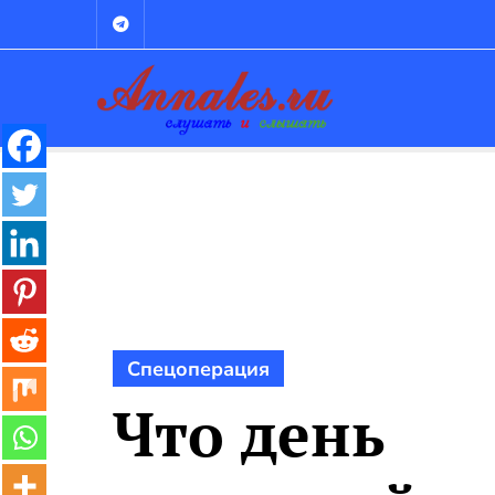
Промотать
к
содержимому
Спецоперация
Что день