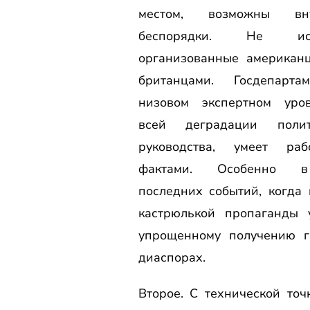
местом, возможны вну
беспорядки. Не иск
организованные американ
британцами. Госдепарт
низовом экспертном уро
всей деградации полит
руководства, умеет ра
фактами. Особенно 
последних событий, когда 
кастрюлькой пропаганды 
упрощенному получению г
диаспорах.
Второе. С технической то