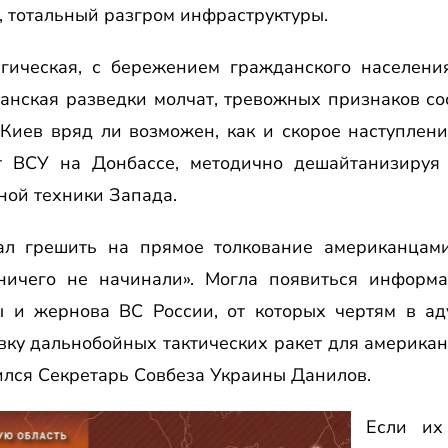
 тотальный разгром инфраструктуры.
гическая, с бережением гражданского населени
танская разведки молчат, тревожных признаков со
 Киев вряд ли возможен, как и скорое наступлен
т ВСУ на Донбассе, методично дешайтанизируя 
ной техники Запада.
чал грешить на прямое толкование американцам
ничего не начинали». Могла появиться информа
ы и жернова ВС России, от которых чертям в аду
вку дальнобойных тактических ракет для америка
рился Секретарь Совбеза Украины Данилов.
Если их