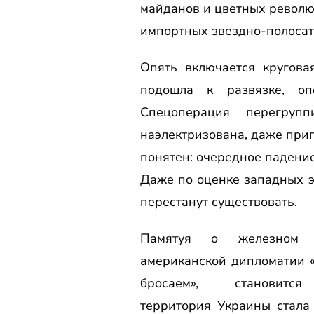
майданов и цветных революц
импортных звездно-полосаты
Опять включается кругова
подошла к развязке, опе
Спецоперация перегрупп
наэлектризована, даже приг
понятен: очередное падение
Даже по оценке западных э
перестанут существовать.
Памятуя о железном 
американской дипломатии «
бросаем», становитс
территория Украины стала