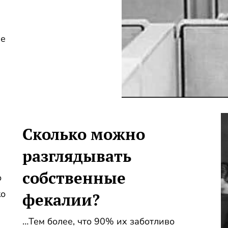
ие
Сколько можно
разглядывать
собственные
о
ко
фекалии?
…Тем более, что 90% их заботливо