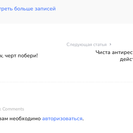
реть больше записей
Следующая статья
Чиста антирес
w, черт побери!
дейс
k Comments
 вам необходимо
авторизоваться
.