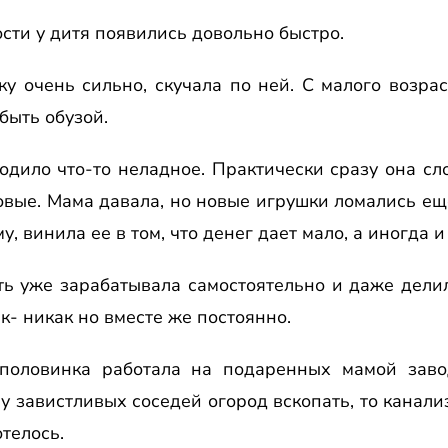
ти у дитя появились довольно быстро.
у очень сильно, скучала по ней. С малого возра
быть обузой.
дило что-то неладное. Практически сразу она сл
овые. Мама давала, но новые игрушки ломались е
у, винила ее в том, что денег дает мало, а иногда 
сть уже зарабатывала самостоятельно и даже дели
к- никак но вместе же постоянно.
половинка работала на подаренных мамой заво
 у завистливых соседей огород вскопать, то канал
телось.