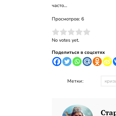
часто…
Просмотров: 6
Rate this item:
Submit Rating
No votes yet.
Поделиться в соцсетях
Метки:
криз
Ста