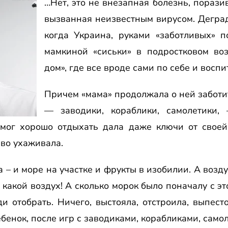
…Нет, это не внезапная болезнь, пораз
вызванная неизвестным вирусом. Деград
когда Украина, руками «заботливых» п
мамкиной «сиськи» в подростковом воз
дом», где все вроде сами по себе и восп
Причем «мама» продолжала о ней заботит
— заводики, кораблики, самолетики
я мог хорошо отдыхать
дала даже ключи от своей
иво ухаживала.
а – и море на участке и фрукты в изобилии. А воз
какой воздух! А сколько морок было поначалу с эт
и отобрать. Ничего, выстояла, отстроила, выпест
бенок, после игр с заводиками, корабликами, само