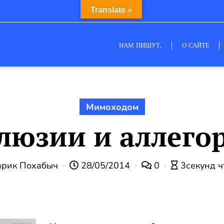
Translate »
НАМ ПИШУТ.
О САЙТЕ
Мимоходом
люзии и аллего
арик Похабыч
28/05/2014
0
3секунд ч