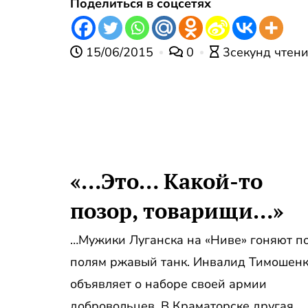
Поделиться в соцсетях
15/06/2015
0
3секунд чтен
«…Это… Какой-то
позор, товарищи…»
…Мужики Луганска на «Ниве» гоняют п
полям ржавый танк. Инвалид Тимошен
объявляет о наборе своей армии
добровольцев. В Краматорске другая