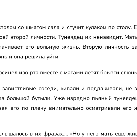
толом со шматом сала и стучит кулаком по столу. Е
оей второй личности. Тунеядец их ненавидит. Мать
лачивает его вольную жизнь. Вторую личность за
нь и она решила уйти.
посинел изо рта вместе с матами летят брызги слюны
 завистливые соседи, кивали и поддакивали, не 
з большой бутыли. Уже изрядно пьяный тунеядец
вая его по плечу внимательно осматривали его ж
слышалось в их фразах…. «Но у него мать еще ж