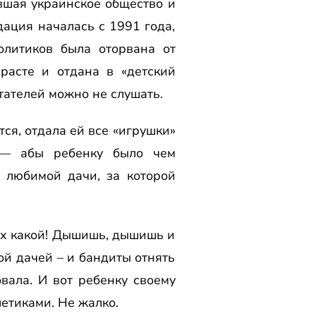
ившая украинское общество и
ация началась с 1991 года,
олитиков была оторвана от
расте и отдана в «детский
итателей можно не слушать.
ся, отдала ей все «игрушки»
, — абы ребенку было чем
 любимой дачи, за которой
дух какой! Дышишь, дышишь и
ой дачей – и бандиты отнять
овала. И вот ребенку своему
летиками. Не жалко.