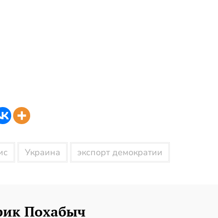
ис
Украина
экспорт демократии
рик Похабыч