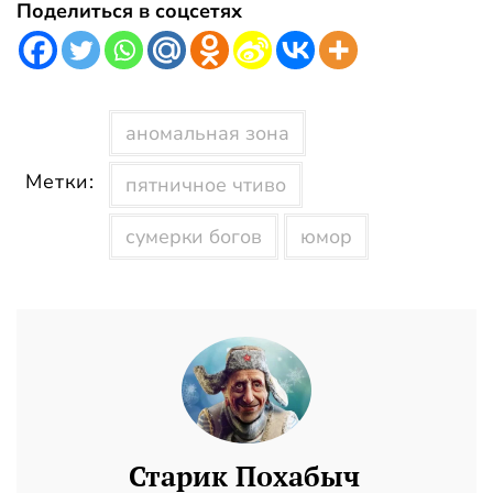
Поделиться в соцсетях
аномальная зона
Метки:
пятничное чтиво
сумерки богов
юмор
Старик Похабыч