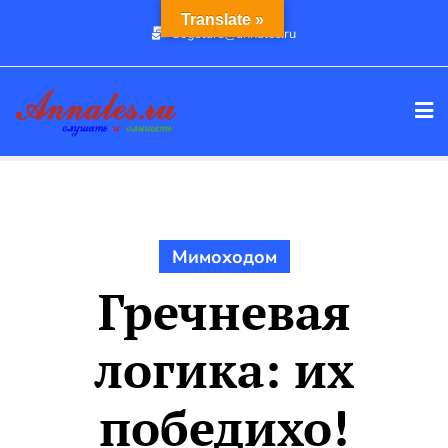
Промотать
Translate »
dogstars@annales.ru
к
содержимому
Мимоходом
Гречневая
логика: их
победихо!