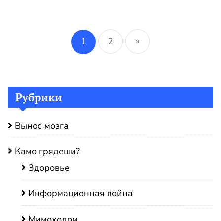
Пагинация
записей
1
2
»
Рубрики
Вынос мозга
Камо грядеши?
Здоровье
Информационная война
Мимоходом