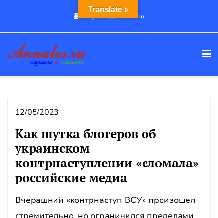
Промотать
Translate »
dogstars@annales.ru
к
содержимому
12/05/2023
Как шутка блогеров об
украинском
контрнаступлении «сломала»
российские медиа
Вчерашний «контрнаступ ВСУ» произошел
стремительно, но ограничился пределами