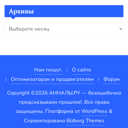
Архивы
Архивы
Нам пишут.
О сайте
Оптимизаторам и продвигателям
Форум
Copyright ©2026 АННАЛЫ.РУ — безошибочно
предсказываем прошлое! .Все права
защищены.
Платформа от
WordPress
&
Спроектировано
Bizberg Themes