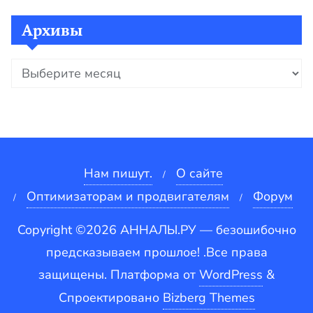
Архивы
Архивы
Нам пишут.
О сайте
Оптимизаторам и продвигателям
Форум
Copyright ©2026 АННАЛЫ.РУ — безошибочно
предсказываем прошлое! .Все права
защищены.
Платформа от
WordPress
&
Спроектировано
Bizberg Themes