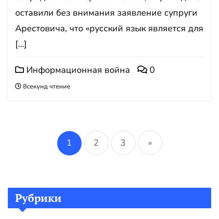
оставили без внимания заявление супруги
Арестовича, что «русский язык является для
[…]
Информационная война
0
8секунд чтение
Пагинация
записей
1
2
3
»
Рубрики