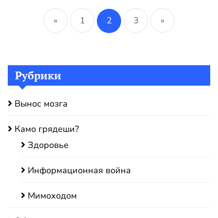
Пагинация
записей
«
1
2
3
»
Рубрики
Вынос мозга
Камо грядеши?
Здоровье
Информационная война
Мимоходом