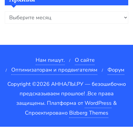
Архивы
Нам пишут.
О сайте
Оптимизаторам и продвигателям
Форум
Copyright ©2026 АННАЛЫ.РУ — безошибочно
предсказываем прошлое! .Все права
защищены.
Платформа от
WordPress
&
Спроектировано
Bizberg Themes