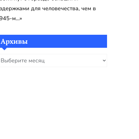
здержками для человечества, чем в
945-м…»
Архивы
рхивы