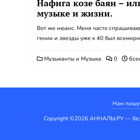
Нафига козе баян – ил
музыке и жизни.
Вот же нюанс. Меня часто спрашивают
гении и звезды уже к 40 был всемирн
Музыканты и Музыка
0
6сек
Нам пишу
Copyright ©2026 АННАЛЫ.РУ — бе