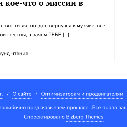
и кое-что о миссии в
: вот ты же поздно вернулся к музыке, все
оизвестны, а зачем ТЕБЕ […]
унд чтение
т.
О сайте
Оптимизаторам и продвигателям
зошибочно предсказываем прошлое! .Все права з
Спроектировано
Bizberg Themes