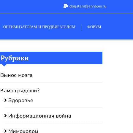
dogstars@annales.ru
ОПТИМИЗАТОРАМ И ПРОДВИГАТЕЛЯМ
ФОРУМ
Рубрики
Вынос мозга
Камо грядеши?
Здоровье
Информационная война
Мимоходом