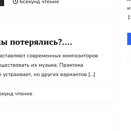
6секунд чтение
и
1
мы потерялись?….
А
заставляют современных композиторов
существовать их музыка. Практика
устраивает, но других вариантов […]
екунд чтение