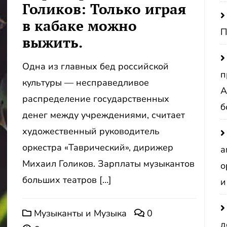
Голиков: Только играя
в кабаке можно
П
выжить.
Одна из главных бед российской
п
культуры — несправедливое
А
распределение государственных
б
денег между учреждениями, считает
художественный руководитель
оркестра «Таврический», дирижер
а
Михаил Голиков. Зарплаты музыкантов
о
больших театров […]
и
Музыканты и Музыка
0
д