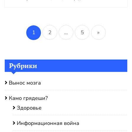
Пагинация
записей
1
2
…
5
»
Рубрики
Вынос мозга
Камо грядеши?
Здоровье
Информационная война