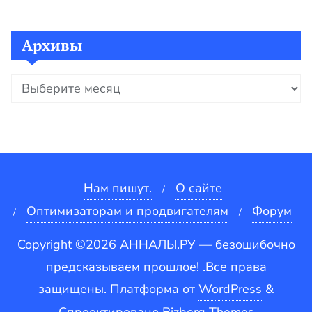
Архивы
Архивы
Нам пишут.
О сайте
Оптимизаторам и продвигателям
Форум
Copyright ©2026 АННАЛЫ.РУ — безошибочно
предсказываем прошлое! .Все права
защищены.
Платформа от
WordPress
&