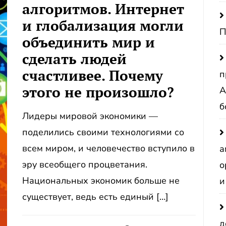
алгоритмов. Интернет
и глобализация могли
П
объединить мир и
сделать людей
счастливее. Почему
п
этого не произошло?
А
б
Лидеры мировой экономики —
поделились своими технологиями со
всем миром, и человечество вступило в
а
эру всеобщего процветания.
о
Национальных экономик больше не
и
существует, ведь есть единый […]
д