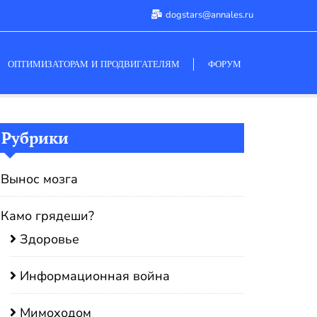
dogstars@annales.ru
ОПТИМИЗАТОРАМ И ПРОДВИГАТЕЛЯМ
ФОРУМ
Рубрики
Вынос мозга
Камо грядеши?
Здоровье
Информационная война
Мимоходом