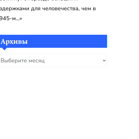
здержками для человечества, чем в
945-м…»
Архивы
рхивы