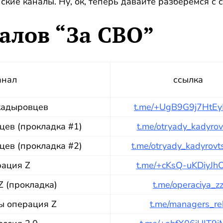
ие каналы. Ну, ок, теперь давайте разберемся с с
алов “За СВО”
анал
ссылка
кадыровцев
t.me/+UgB9G9j7HtEy
ев (прокладка #1)
t.me/otryady_kadyrov
ев (прокладка #2)
t.me/otryady_kadyrov
ация Z
t.me/+cKsQ-uKDiyJh
 (прокладка)
t.me/operaciya_z
 операция Z
t.me/managers_re