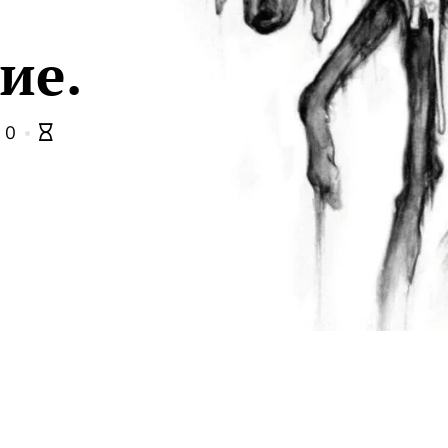
ие.
0