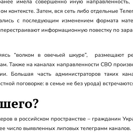
ранее имела совершенно иную направленность, 
ом контексте. Затем, вся сеть либо отдельные Тел
вались с последующим изменением формата мат
 перестраивают информационную повестку по зар
ляясь “волком в овечьей шкуре”, размещают ре
рам. Также на каналах направленности СВО произв
ии. Большая часть администраторов таких кан
естной поговорке: в семье не без урода) встречают
ршего?
еров в российском пространстве – гражданин Ук
е число выявленных липовых телеграмм каналов.