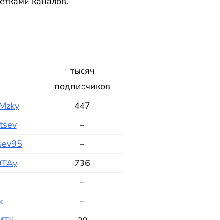
етками каналов.
тысяч
подписчиков
Mzky
447
tsev
–
tsev95
–
OTAy
736
z
–
k
–