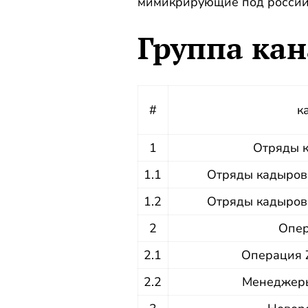
мимикрирующие под российск
Группа кан
#
к
1
Отряды 
1.1
Отряды кадыровц
1.2
Отряды кадыровц
2
Опер
2.1
Операция Z
2.2
Менеджеры