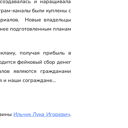
создавалась и наращивала
еграм-каналы были куплены с
ериалов. Новые владельцы
анее подготовленным планам
кламу, получая прибыль в
одится фейковый сбор денег
алов являются гражданами
ся и наши сограждане…
раины
Ильчук Лука Игоревич
.