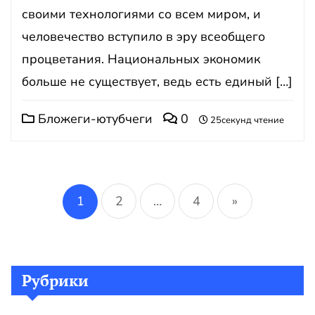
своими технологиями со всем миром, и
человечество вступило в эру всеобщего
процветания. Национальных экономик
больше не существует, ведь есть единый […]
Бложеги-ютубчеги
0
25секунд чтение
Пагинация
записей
1
2
…
4
»
Рубрики