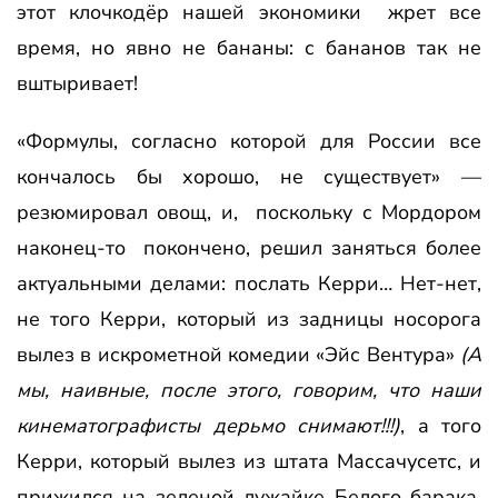
этот клочкодёр нашей экономики жрет все
время, но явно не бананы: с бананов так не
вштыривает!
«Формулы, согласно которой для России все
кончалось бы хорошо, не существует» —
резюмировал овощ, и, поскольку с Мордором
наконец-то покончено, решил заняться более
актуальными делами: послать Керри… Нет-нет,
не того Керри, который из задницы носорога
вылез в искрометной комедии «Эйс Вентура»
(А
мы, наивные, после этого, говорим, что наши
кинематографисты дерьмо снимают!!!)
, а того
Керри, который вылез из штата Массачусетс, и
прижился на зеленой лужайке Белого барака.