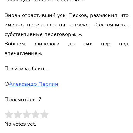
Вновь отрастивший усы Песков, разъяснил, что
именно произошло на встрече: «Состоялись…
субстантивные переговоры…».
Вобщем, филологи до сих пор под
впечатлением.
Политика, блин…
©
Александр Перлин
Просмотров: 7
Rate this item:
Submit Rating
No votes yet.