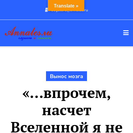
Промотать
Translate »
dogstars@annales.ru
к
содержимому
Вынос мозга
«…впрочем,
насчет
Вселенной я не