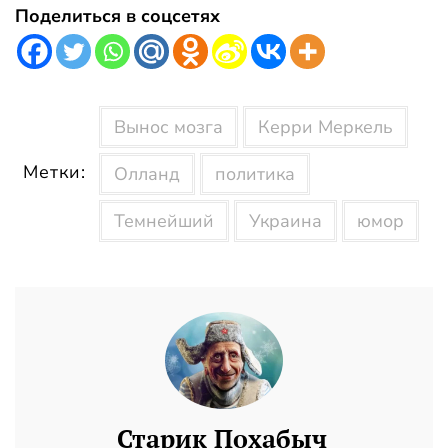
Поделиться в соцсетях
Вынос мозга
Керри Меркель
Метки:
Олланд
политика
Темнейший
Украина
юмор
Старик Похабыч