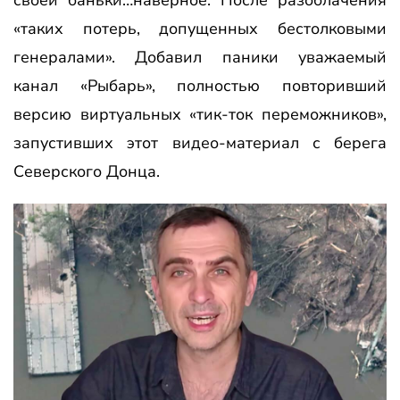
своей баньки…наверное. После разоблачения
«таких потерь, допущенных бестолковыми
генералами». Добавил паники уважаемый
канал «Рыбарь», полностью повторивший
версию виртуальных «тик-ток переможников»,
запустивших этот видео-материал с берега
Северского Донца.