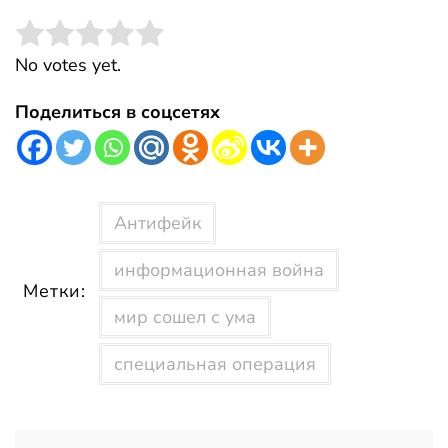
Rate this item:
Submit Rating
No votes yet.
Поделиться в соцсетях
Антифейк
информационная война
Метки:
мир сошел с ума
специальная операция