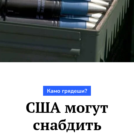
Камо грядеши?
США могут
снабдить