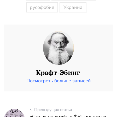
русофобия
Украина
Крафт-Эбинг
Посмотреть больше записей
Предыдущая статья
«Сжечь ведьму!»: в ФРГ подожгли