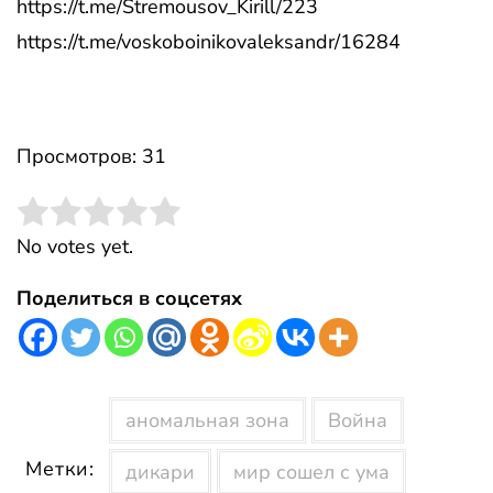
https://t.me/Stremousov_Kirill/223
https://t.me/voskoboinikovaleksandr/16284
Просмотров: 31
Rate this item:
Submit Rating
No votes yet.
Поделиться в соцсетях
аномальная зона
Война
Метки:
дикари
мир сошел с ума