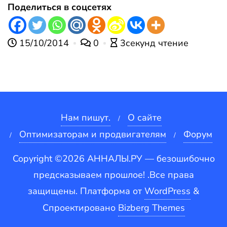
Поделиться в соцсетях
15/10/2014
0
3секунд чтение
Нам пишут.
О сайте
Оптимизаторам и продвигателям
Форум
Copyright ©2026 АННАЛЫ.РУ — безошибочно
предсказываем прошлое! .Все права
защищены.
Платформа от
WordPress
&
Спроектировано
Bizberg Themes