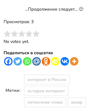
…Продолжение следует… 🙂
Просмотров: 3
Rate this item:
Submit Rating
No votes yet.
Поделиться в соцсетях
интернет в России
Метки:
история интернет
пятничное чтиво
юмор