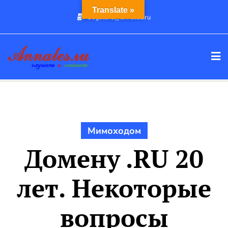
Промотать
Translate »
dogstars@annales.ru
к
содержимому
Мимоходом
Домену .RU 20
лет. Некоторые
вопросы