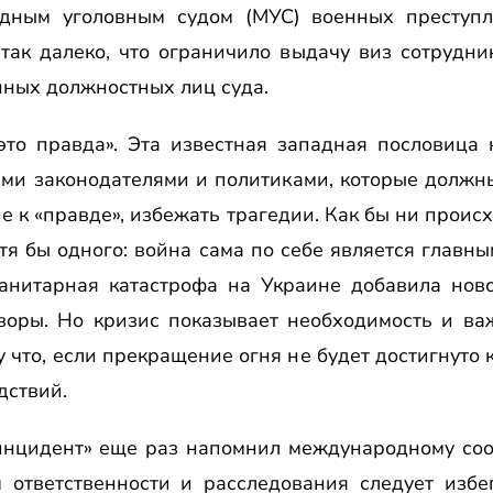
дным уголовным судом (МУС) военных преступ
так далеко, что ограничило выдачу виз сотрудни
ных должностных лиц суда.
то правда». Эта известная западная пословица 
ми законодателями и политиками, которые должны
ие к «правде», избежать трагедии. Как бы ни проис
тя бы одного: война сама по себе является глав
анитарная катастрофа на Украине добавила ново
воры. Но кризис показывает необходимость и ва
 что, если прекращение огня не будет достигнуто 
дствий.
инцидент» еще раз напомнил международному сооб
 ответственности и расследования следует избе