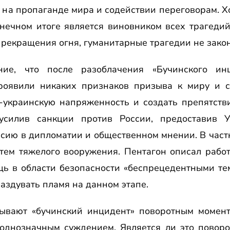
 на пропаганде мира и содействии переговорам. Х
нечном итоге является виновником всех трагедий
прекращения огня, гуманитарные трагедии не закон
ние, что после разоблачения «Бучинского ин
проявили никаких признаков призыва к миру и с
о-украинскую напряженность и создать препятст
усилив санкции против России, предоставив 
сию в дипломатии и общественном мнении. В частн
стем тяжелого вооружения. Пентагон описал рабо
ь в области безопасности «беспрецедентными те
раздувать пламя на данном этапе.
вают «бучинский инцидент» поворотным момент
еоднозначным суждением. Является ли это повор