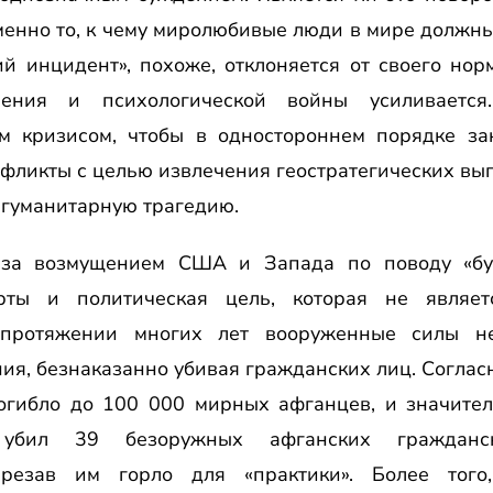
менно то, к чему миролюбивые люди в мире должны
й инцидент», похоже, отклоняется от своего нор
ения и психологической войны усиливаетс
им кризисом, чтобы в одностороннем порядке за
фликты с целью извлечения геостратегических выго
 гуманитарную трагедию.
о за возмущением США и Запада по поводу «буч
рты и политическая цель, которая не являет
 протяжении многих лет вооруженные силы н
ия, безнаказанно убивая гражданских лиц. Соглас
гибло до 100 000 мирных афганцев, и значител
з убил 39 безоружных афганских граждан
ерезав им горло для «практики». Более того,