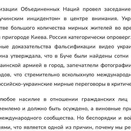
низации Объединенных Наций провел заседание 
бучинским инцидентом» в центре внимания. Укр
тве большого количества мирных жителей во вре
пригороде Киева. Россия категорически опроверг
ные доказательства фальсификации видео украи
ина утверждала, что в Буче были найдены сотни 
аинской армией в город, запечатлели фотографии
одов, что стремительно всколыхнуло международ
оссийско-украинские мирные переговоры в критич
о любое насилие в отношении гражданских лиц
емлемо и должно быть осуждено, а виновные при
 международного сообщества. Но беспорядки и во
ями, что является одной из причин, почему мы р