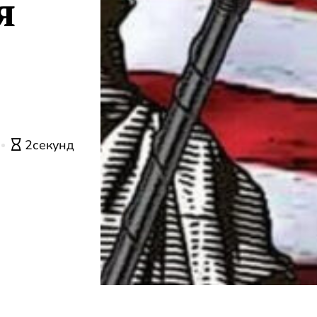
я
2секунд