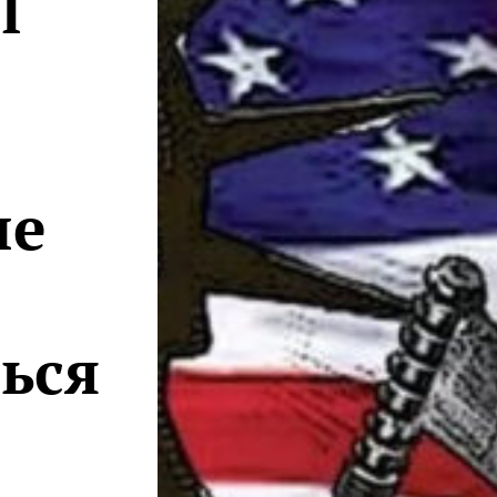
l
не
ься