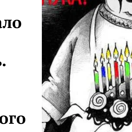
ало
.
ого