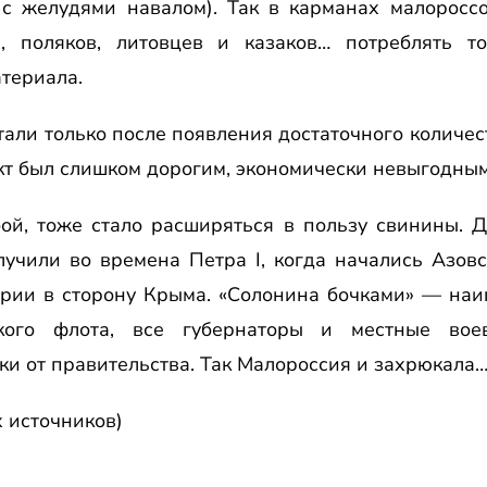
с желудями навалом). Так в карманах малороссо
, поляков, литовцев и казаков… потреблять то
териала.
тали только после появления достаточного количест
кт был слишком дорогим, экономически невыгодным
ой, тоже стало расширяться в пользу свинины. 
лучили во времена Петра I, когда начались Азо
рии в сторону Крыма. «Солонина бочками» — наи
ого флота, все губернаторы и местные во
и от правительства. Так Малороссия и захрюкала