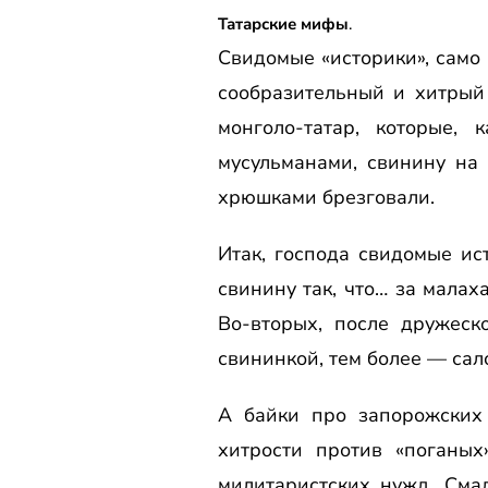
Татарские мифы
.
Свидомые «историки», само
сообразительный и хитрый
монголо-татар, которые
мусульманами, свинину на 
хрюшками брезговали.
Итак, господа свидомые ис
свинину так, что… за малах
Во-вторых, после дружеск
свининкой, тем более — сал
А байки про запорожских 
хитрости против «поганы
милитаристских нужд. Сма