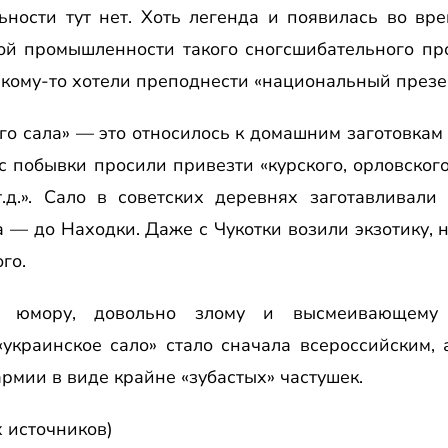
ьности тут нет. Хоть легенда и появилась во вр
ой промышленности такого сногсшибательного про
и кому-то хотели преподнести «национальный презе
го сала» — это относилось к домашним заготовкам
 побывки просили привезти «курского, орловского,
т.д.». Сало в советских деревнях заготавливали
 — до Находки. Даже с Чукотки возили экзотику, н
го.
 юмору, довольно злому и высмеивающему 
украинское сало» стало сначала всероссийским,
армии в виде крайне «зубастых» частушек.