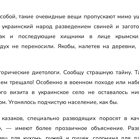
 собой, такие очевидные вещи пропускают мимо у
 украинский народ разведением свиней и загото
, как и последующие хищники в лице крымски
дух не переносили. Якобы, налетев на деревни,
торические диетологи. Сообщу страшную тайну. Т
аем трещало! Особенно в военном походе или набе
ого визита в украинское село не оставалось ник
ом. Угонялось подчистую население, как бы.
казаков, специально разводящих поросят в ка
х», — имеют более прозаичное объяснение. Раз
лец для кухонь, ружей и пушек, солонина для да