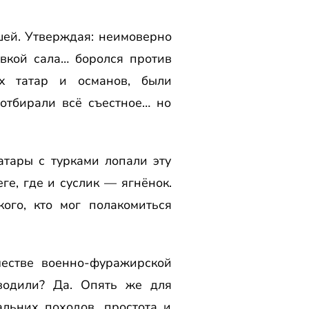
шей. Утверждая: неимоверно
вкой сала… боролся против
х татар и османов, были
 отбирали всё съестное… но
атары с турками лопали эту
ге, где и суслик — ягнёнок.
ого, кто мог полакомиться
честве военно-фуражирской
водили? Да. Опять же для
льних походов, простота и