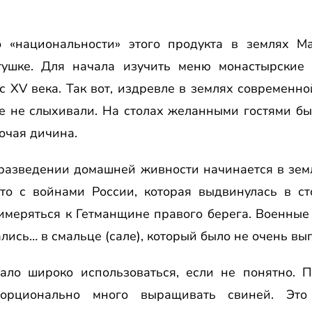
о «национальности» этого продукта в землях Ма
тушке. Для начала изучить меню монастырские
с XV века. Так вот, издревле в землях современн
е не слыхивали. На столах желанными гостями бы
очая дичина.
 разведении домашней живности начинается в зе
это с войнами России, которая выдвинулась в с
имеряться к Гетманщине правого берега. Военны
лись… в смальце (сале), который было не очень вы
ало широко использоваться, если не понятно. П
порционально много выращивать свиней. Это