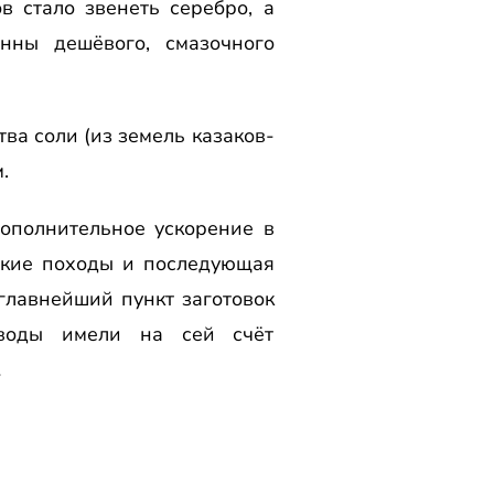
в стало звенеть серебро, а
нны дешёвого, смазочного
ва соли (из земель казаков-
.
Дополнительное ускорение в
вские походы и последующая
главнейший пункт заготовок
еводы имели на сей счёт
…