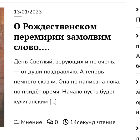
13/01/2023
П
О Рождественском
перемирии замолвим
слово….
п
А
День Светлый, верующих и не очень,
б
— от души поздравляю. А теперь
немного сказки. Она не написана пока,
но придёт время. Начало пусть будет
а
хулиганским […]
о
и
Мнение
0
14секунд чтение
д