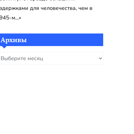
здержками для человечества, чем в
945-м…»
Архивы
рхивы