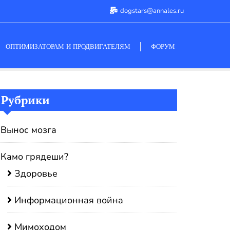
dogstars@annales.ru
ОПТИМИЗАТОРАМ И ПРОДВИГАТЕЛЯМ
ФОРУМ
Рубрики
Вынос мозга
Камо грядеши?
Здоровье
Информационная война
Мимоходом