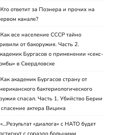
Кто ответит за Познера и прочих на
ервом канале?
Как все население СССР тайно
ривили от бакоружия. Часть 2.
кадемик Бургасов о применении «секс-
омбы» в Свердловске
Как академик Бургасов страну от
мериканского бактериологического
ружия спасал. Часть 1. Убийство Берии
 спасение актера Вицина
«…Результат «диалога» с НАТО будет
остигнут с гораздо большими