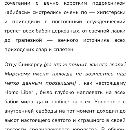
сочетании с вечно коротким подрясником
«абибасы» смотрелись очень по — хипстерски
и приводили в постоянный осужденческий
трепет всех бабок церковных, от свечной лавки
до трапезной — вечного источника всех
приходских свар и сплетен.
Отцу Сникерсу
(да кто ж помнит, как его звали?
Мирскому имени никогда не вознестись над
метко данным прозвищем)
, как настоящему
Homo Liber , было глубоко наплевать на всех
бабок мира, да и вообще на всех. Уровень его
внутренней свободы на тот момент доходил до
высот настоящего святого и страшного в своей
святости средневекового юродства. В общем,