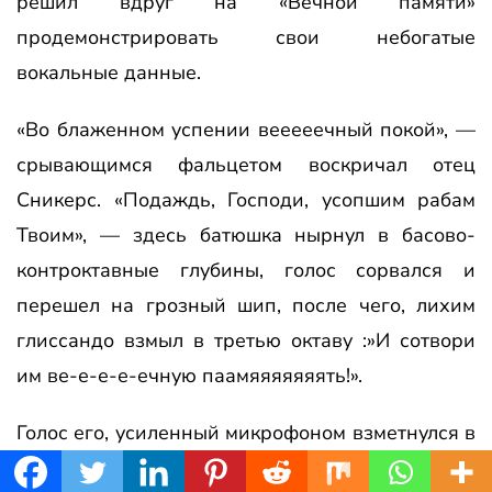
решил вдруг на «Вечной памяти»
продемонстрировать свои небогатые
вокальные данные.
«Во блаженном успении вееееечный покой», —
срывающимся фальцетом воскричал отец
Сникерс. «Подаждь, Господи, усопшим рабам
Твоим», — здесь батюшка нырнул в басово-
контроктавные глубины, голос сорвался и
перешел на грозный шип, после чего, лихим
глиссандо взмыл в третью октаву :»И сотвори
им ве-е-е-е-ечную паамяяяяяяять!».
Голос его, усиленный микрофоном взметнулся в
горние выси, добив вставших «на эшелон» на