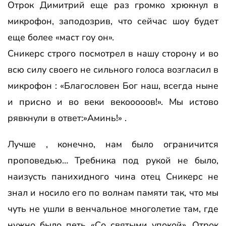
Отрок Димитрий еще раз громко хрюкнул в
микрофон, заподозрив, что сейчас шоу будет
еще более «маст гоу он».
Сникерс строго посмотрел в нашу сторону и во
всю силу своего не сильного голоса возгласил в
микрофон : «Благословен Бог наш, всегда ныне
и присно и во веки векооооов!». Мы истово
рявкнули в ответ:»Аминь!» .
Лучше , конечно, нам было ограничится
проповедью… Требника под рукой не было,
наизусть панихидного чина отец Сникерс не
знал и носило его по волнам памяти так, что мы
чуть не ушли в венчальное многолетие там, где
нужно было петь «Со святыми упокой». Отрок