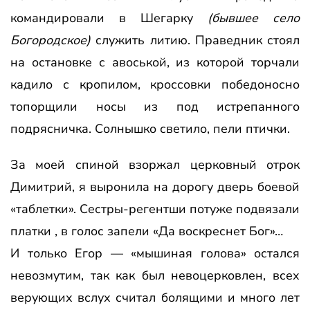
командировали в Шегарку
(бывшее село
Богородское)
служить литию. Праведник стоял
на остановке с авоськой, из которой торчали
кадило с кропилом, кроссовки победоносно
топорщили носы из под истрепанного
подрясничка. Солнышко светило, пели птички.
За моей спиной взоржал церковный отрок
Димитрий, я выронила на дорогу дверь боевой
«таблетки». Сестры-регентши потуже подвязали
платки , в голос запели «Да воскреснет Бог»…
И только Егор — «мышиная голова» остался
невозмутим, так как был невоцерковлен, всех
верующих вслух считал болящими и много лет