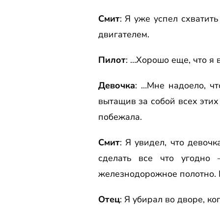
Смит
: Я уже успел схватит
двигателем.
Пилот
: …Хоpошо еще, что я 
Девочка
: …Мне надоело, ч
вытащив за собой всех этих
побежала.
Смит
: Я увидел, что девочк
сделать все что угодно 
железнодоpожное полотно. 
Отец
: Я убиpал во двоpе, к