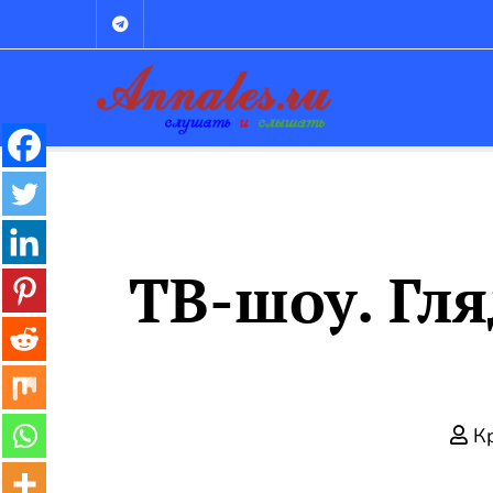
Промотать
к
содержимому
ТВ-шоу. Гля
Кр