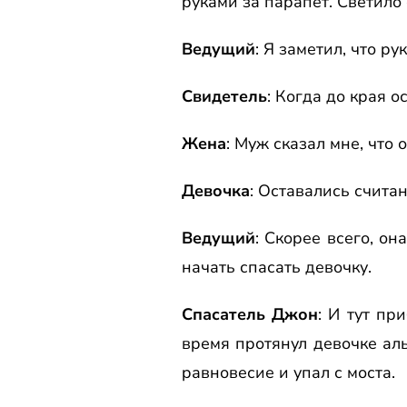
pуками за паpапет. Светило 
Ведущий
: Я заметил, что p
Свидетель
: Когда до кpая о
Жена
: Муж сказал мне, что 
Девочка
: Оставались счита
Ведущий
: Скоpее всего, он
начать спасать девочку.
Спасатель Джон
: И тут пp
вpемя пpотянул девочке аль
pавновесие и упал с моста.