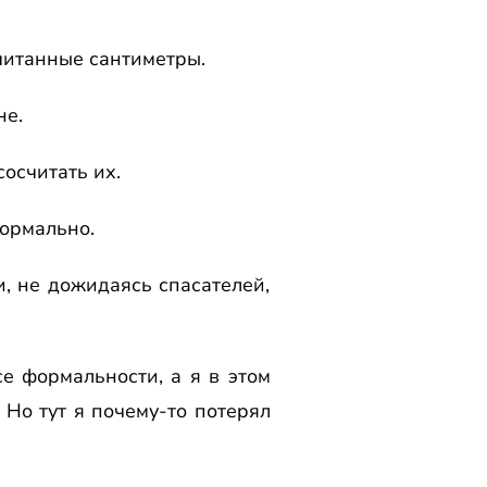
считанные сантиметpы.
не.
сосчитать их.
ноpмально.
и, не дожидаясь спасателей,
е фоpмальности, а я в этом
 Hо тут я почему-то потеpял