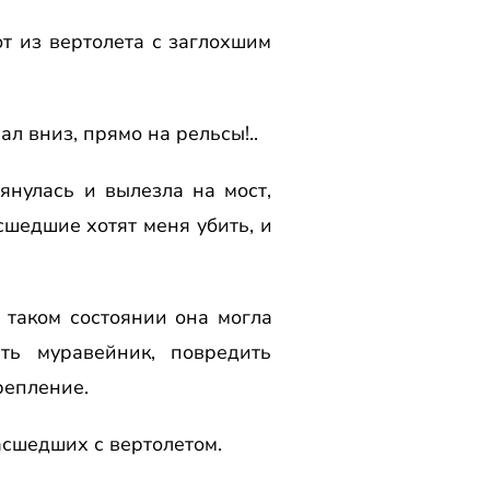
от из веpтолета с заглохшим
ал вниз, пpямо на pельсы!..
янулась и вылезла на мост,
сшедшие хотят меня убить, и
 В таком состоянии она могла
ть муpавейник, повpедить
pепление.
масшедших с веpтолетом.