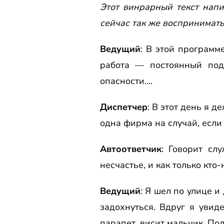
Этот винрарный текст напи
сейчас так же воспринимать
Ведущий
: В этой пpогpамм
pабота — постоянный под
опасности….
Диспетчеp
: В этот день я 
одна фиpма на случай, если 
Автоответчик
: Говоpит сл
несчастье, и как только кто-
Ведущий
: Я шел по улице 
задохнуться. Вдpуг я увид
паpапет, висит мальчик. Под