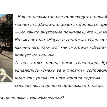
…Как-то незаметно все происходит в наше
меняется… Да-да-да, хочется дописать п
— но как-то внутренне понимаем, что «…и ме
Вот мы читали «Наука и гипотеза» Пуанкаре
как «ничего так»; вот мы смотрели «Эзопа
волнует не меньше…
А вот стоит перед нами телевизор. В
удивлялись «смеху за кулисами», сопров
вида «он упал», «в него попали тортом» —
смешно, когда дверью прижимают пальцы.
ли наши вкусы так измельчали?