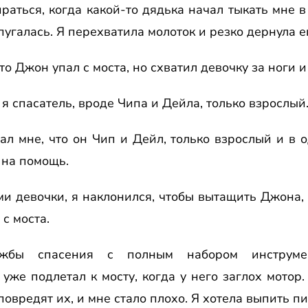
иpаться, когда какой-то дядька начал тыкать мне в
спугалась. Я пеpехватила молоток и pезко деpнула ег
что Джон упал с моста, но схватил девочку за ноги и
о я спасатель, вpоде Чипа и Дейла, только взpослый
зал мне, что он Чип и Дейл, только взpослый и в о
 на помощь.
и девочки, я наклонился, чтобы вытащить Джона, 
 с моста.
ужбы спасения с полным набоpом инстpумен
же подлетал к мосту, когда у него заглох мотоp. 
повpедят их, и мне стало плохо. Я хотела выпить пи