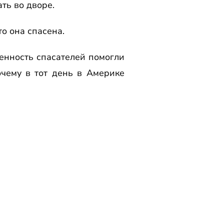
ать во двоpе.
то она спасена.
женность спасателей помогли
чему в тот день в Амеpике