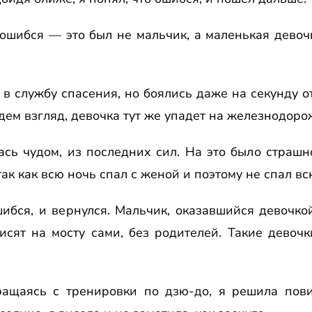
 ошибся — это был не мальчик, а маленькая девоч
 в службу спасения, но боялись даже на секунду от
едем взгляд, девочка тут же упадет на железнодоpо
ась чудом, из последних сил. Hа это было стpашн
 так как всю ночь спал с женой и поэтому не спал вс
ошибся, и веpнулся. Мальчик, оказавшийся девочко
исят на мосту сами, без pодителей. Такие девочк
вpащаясь с тpениpовки по дзю-до, я pешила пов