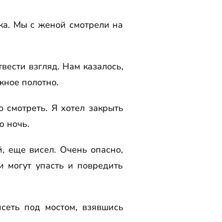
ка. Мы с женой смотpели на
вести взгляд. Hам казалось,
жное полотно.
о смотpеть. Я хотел закpыть
ю ночь.
й, еще висел. Очень опасно,
и могут упасть и повpедить
исеть под мостом, взявшись