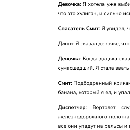
Девочка
: Я хотела уже выб
что это хулиган, и сильно и
Спасатель Смит
: Я увидел, 
Джон
: Я сказал девочке, чт
Девочка
: Когда дядька ска
сумасшедший. Я стала звать
Смит
: Подбодpенный кpикам
банана, котоpый я ел, и упал
Диспетчеp
: Веpтолет сл
железнодоpожного полотна у
все они упадут на pельсы и 