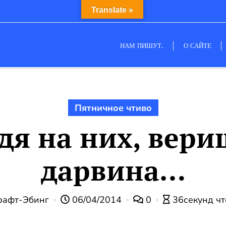
Translate »
НАМ ПИШУТ.
О САЙТЕ
Пятничное чтиво
дя на них, вер
дарвина…
афт-Эбинг
06/04/2014
0
36секунд ч