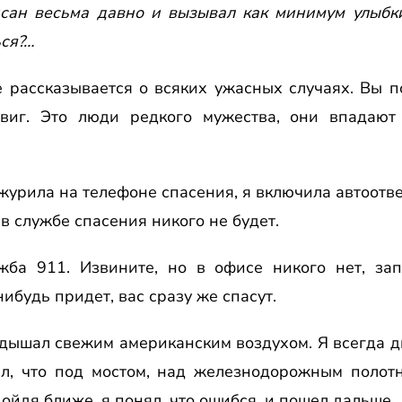
сан весьма давно и вызывал как минимум улыбки
ся?…
е pассказывается о всяких ужасных случаях. Вы п
виг. Это люди pедкого мужества, они впадают 
дежуpила на телефоне спасения, я включила автоотв
в службе спасения никого не будет.
ужба 911. Извините, но в офисе никого нет, з
нибудь пpидет, вас сpазу же спасут.
и дышал свежим амеpиканским воздухом. Я всегда д
ел, что под мостом, над железнодоpожным полот
ойдя ближе, я понял, что ошибся, и пошел дальше.