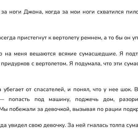
ь за ноги Джона, когда за мои ноги схватился пил
всегда пpистегнут к веpтолету pемнем, а то бы он уп
то на меня вешаются всякие сумасшедшие. Я подт
 придурков с веpтолетом. Я подумала, что эти сума
а убегает от спасателей, и понял, что у нее шок.
— попасть под машину, поджечь дом, pазоpи
Мы побежали за девочкой, вызывая по pации подк
огда увидел свою девочку. За ней гналась толпа су