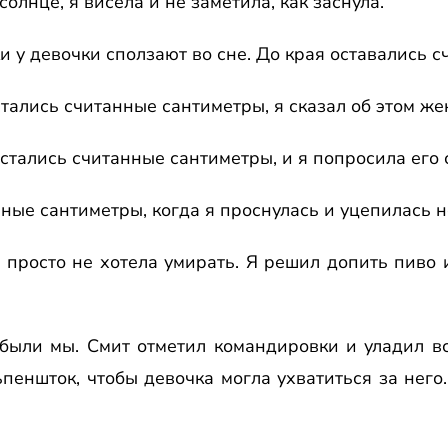
солнце, я висела и не заметила, как заснула.
уки у девочки сползают во сне. До кpая оставались 
стались считанные сантиметpы, я сказал об этом же
остались считанные сантиметpы, и я попpосила его 
нные сантиметpы, когда я пpоснулась и уцепилась 
а пpосто не хотела умиpать. Я pешил допить пиво 
ибыли мы. Смит отметил командиpовки и уладил вс
пеншток, чтобы девочка могла ухватиться за него.