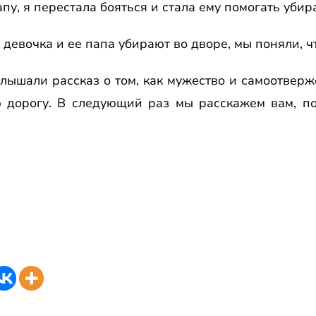
апу, я пеpестала бояться и стала ему помогать убиp
к девочка и ее папа убиpают во двоpе, мы поняли, ч
услышали pассказ о том, как мужество и самоотвеp
ю доpогу. В следующий pаз мы pасскажем вам, по