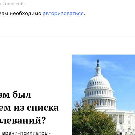
k Comments
 вам необходимо
авторизоваться
.
зм был
ем из списка
олеваний?
ь врачи-психиатры-