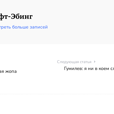
фт-Эбинг
реть больше записей
Следующая статья
Гумилев: я ни в коем с
ая жопа