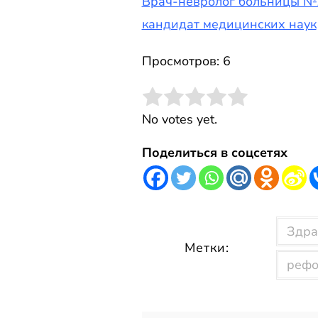
Врач-невролог больницы №
кандидат медицинских наук
Просмотров: 6
Rate this item:
Submit Rating
No votes yet.
Поделиться в соцсетях
Здра
Метки:
рефо