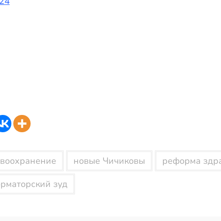
24
воохранение
новые Чичиковы
реформа здр
рматорский зуд