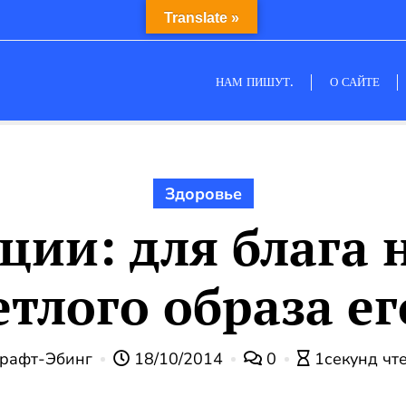
Translate »
НАМ ПИШУТ.
О САЙТЕ
Здоровье
ции: для блага
етлого образа е
рафт-Эбинг
18/10/2014
0
1секунд чт