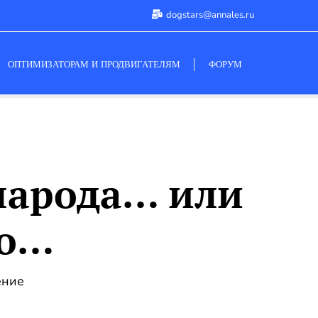
dogstars@annales.ru
ОПТИМИЗАТОРАМ И ПРОДВИГАТЕЛЯМ
ФОРУМ
 народа… или
го…
ение