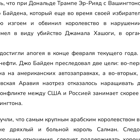
ть, что при Дональде Трампе Эр-Рияд с Вашингтон
 Байдена, который еще во время своей избирател
ю изгоем и обвинил королевство в нарушени
имел в виду убийство Джамала Хашоги, в орган
достигли апогея в конце февраля текущего года
нефти. Джо Байден преследовал две цели: во-перв
а на американских автозаправках, а во-вторых,
овская Аравия наотрез отказалось наращивать
конфликте между США и Россией занимает скорее 
ингтона.
учли, что самым крупным арабским королевством 
е дряхлый и больной король Салман. Следов
орошие отношения, следует поддерживать хоро