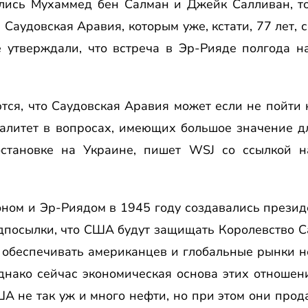
ились Мухаммед бен Салман и Джейк Салливан, т
аудовская Аравия, которым уже, кстати, 77 лет, 
е утверждали, что встреча в Эр-Рияде полгода 
ся, что Саудовская Аравия может если не пойти н
ралитет в вопросах, имеющих большое значение 
бстановке на Украине, пишет WSJ со ссылкой н
ом и Эр-Риядом в 1945 году создавались презид
дпосылки, что США будут защищать Королевство Са
н обеспечивать американцев и глобальные рынки 
нако сейчас экономическая основа этих отношен
 не так уж и много нефти, но при этом они прод