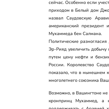
сейчас. Особенно если учес
приходом в Белый дом Джо
назвал Саудовскую Арави
американский президент 
Мухаммеда бен Салмана.
Политические разногласия 
Эр-Рияд увеличить добычу 
путем цену нефти и бензин
России. Королевство Сауд
показало, что в нынешнем 
многолетнего союзника Ваш
Возможно, в Вашингтоне не 
кронпринц Мухаммед, а н
поддерживать с Аравией х