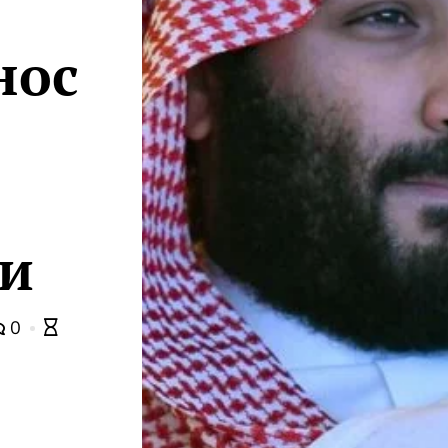
нос
ти
0