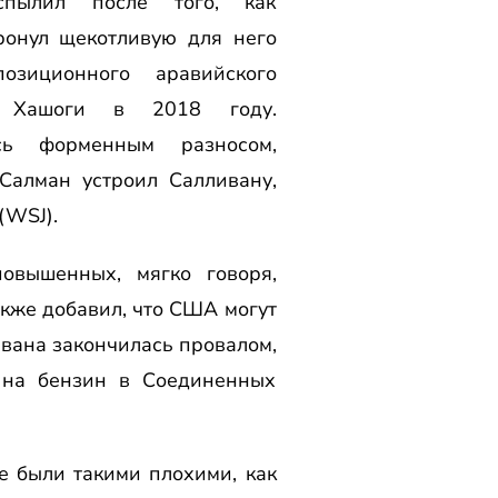
спылил после того, как
ронул щекотливую для него
озиционного аравийского
а Хашоги в 2018 году.
ось форменным разносом,
Салман устроил Салливану,
 (WSJ).
овышенных, мягко говоря,
также добавил, что США могут
ивана закончилась провалом,
н на бензин в Соединенных
 были такими плохими, как