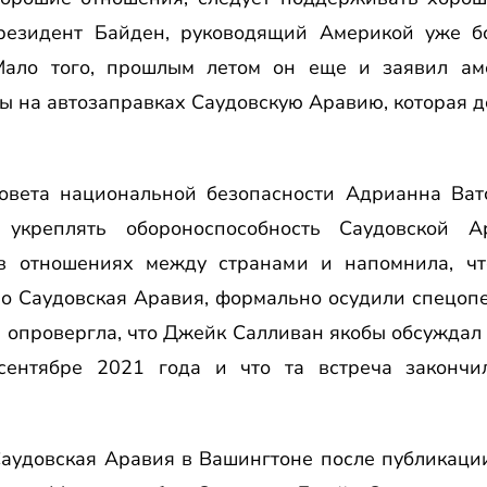
резидент Байден, руководящий Америкой уже б
Мало того, прошлым летом он еще и заявил аме
ы на автозаправках Саудовскую Аравию, которая 
Совета национальной безопасности Адрианна Ватс
укреплять обороноспособность Саудовской А
в отношениях между странами и напомнила, чт
во Саудовская Аравия, формально осудили спецоп
 опровергла, что Джейк Салливан якобы обсуждал
ентябре 2021 года и что та встреча закончи
аудовская Аравия в Вашингтоне после публикации с