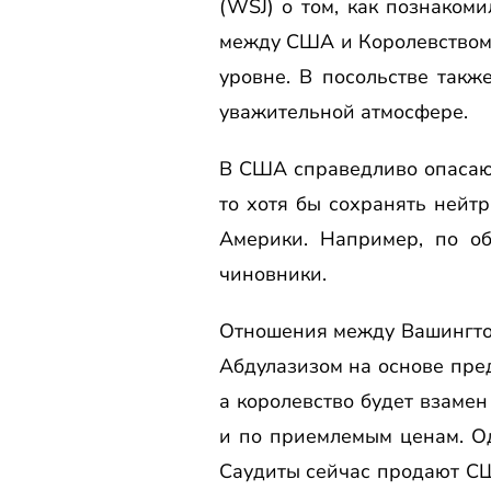
(WSJ) о том, как познаком
между США и Королевством С
уровне. В посольстве такж
уважительной атмосфере.
В США справедливо опасают
то хотя бы сохранять нейт
Америки. Например, по о
чиновники.
Отношения между Вашингтон
Абдулазизом на основе пре
а королевство будет взаме
и по приемлемым ценам. Од
Саудиты сейчас продают США