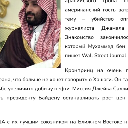
аравийского трона в
американский гость зат
тему – убийство опп
журналиста Джамал
Знакомство закончил
который Мухаммед бен 
пишет Wall Street Journal
Кронпринц на очень п
еана, что больше не хочет говорить о Хашоги. Он 
ьбе увеличить добычу нефти. Миссия Джейка Салл
ть президенту Байдену останавливать рост це
А с их лучшим союзником на Ближнем Востоке не