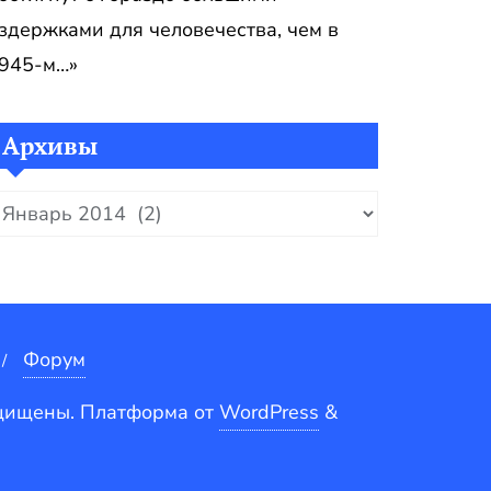
здержками для человечества, чем в
945-м…»
Архивы
рхивы
Форум
ащищены.
Платформа от
WordPress
&