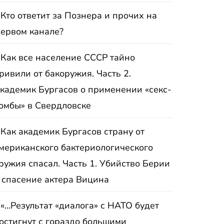
Кто ответит за Познера и прочих на
ервом канале?
Как все население СССР тайно
ривили от бакоружия. Часть 2.
кадемик Бургасов о применении «секс-
омбы» в Свердловске
Как академик Бургасов страну от
мериканского бактериологического
ружия спасал. Часть 1. Убийство Берии
 спасение актера Вицина
«…Результат «диалога» с НАТО будет
остигнут с гораздо большими