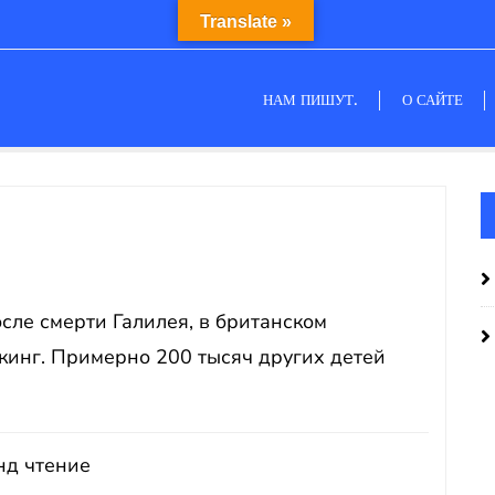
Translate »
НАМ ПИШУТ.
О САЙТЕ
осле смерти Галилея, в британском
инг. Примерно 200 тысяч других детей
нд чтение