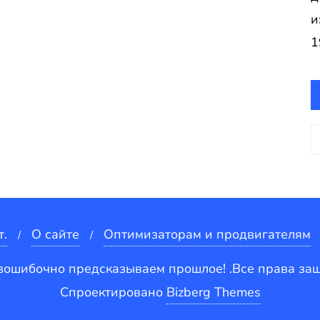
и
1
А
т.
О сайте
Оптимизаторам и продвигателям
зошибочно предсказываем прошлое! .Все права з
Спроектировано
Bizberg Themes