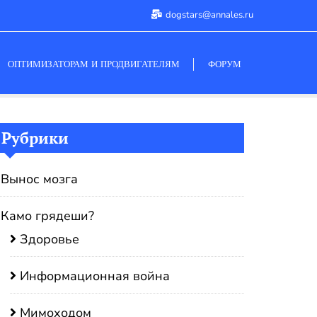
dogstars@annales.ru
ОПТИМИЗАТОРАМ И ПРОДВИГАТЕЛЯМ
ФОРУМ
Рубрики
Вынос мозга
Камо грядеши?
Здоровье
Информационная война
Мимоходом