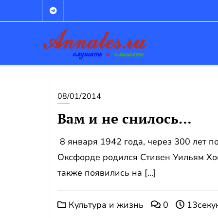
Промотать
к
содержимому
08/01/2014
Вам и не снилось…
8 января 1942 года, через 300 лет п
Оксфорде родился Стивен Уильям Хок
также появились на […]
Культура и жизнь
0
13секу