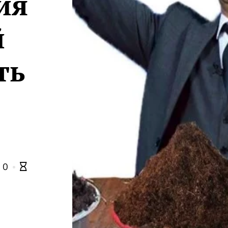
ия
й
ть
0