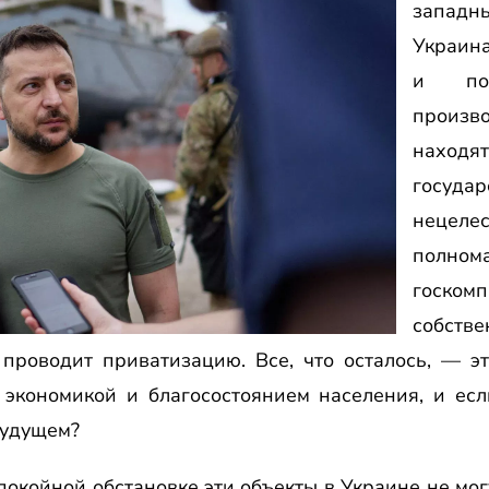
западн
Украин
и поэ
произв
наход
государ
нецеле
полно
госк
собстве
проводит приватизацию. Все, что осталось, — э
экономикой и благосостоянием населения, и есл
будущем?
покойной обстановке эти объекты в Украине не мо