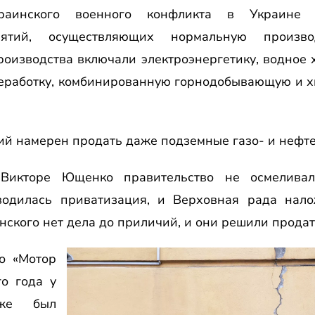
краинского военного конфликта в Украине 
иятий, осуществляющих нормальную производс
роизводства включали электроэнергетику, водное 
еработку, комбинированную горнодобывающую и 
ий намерен продать даже подземные газо- и нефте
икторе Ющенко правительство не осмеливал
водилась приватизация, и Верховная рада нал
нского нет дела до приличий, и они решили продат
о «Мотор
о года у
уже был