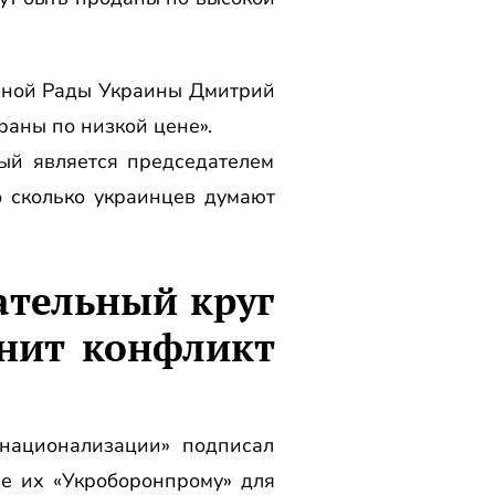
овной Рады Украины Дмитрий
раны по низкой цене».
ый является председателем
о сколько украинцев думают
ательный круг
снит конфликт
национализации» подписал
е их «Укроборонпрому» для