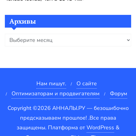
Архивы
Архивы
Нам пишут.
О сайте
Оптимизаторам и продвигателям
Форум
Copyright ©2026 АННАЛЫ.РУ — безошибочно
предсказываем прошлое! .Все права
защищены.
Платформа от
WordPress
&