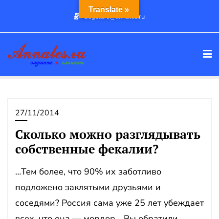
Промотать
Translate »
dogstars@annales.ru
к
содержимому
27/11/2014
Сколько можно разглядывать
собственные фекалии?
…Тем более, что 90% их заботливо
подложено заклятыми друзьями и
соседями? Россия сама уже 25 лет убеждает
всех, что она — мордор… Вы обратили