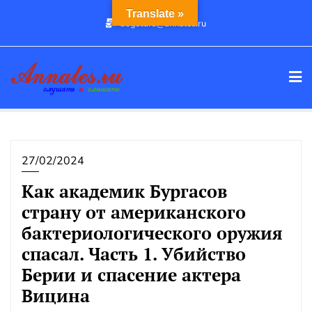
Промотать
Translate »
dogstars@annales.ru
к
содержимому
27/02/2024
Как академик Бургасов
страну от американского
бактериологического оружия
спасал. Часть 1. Убийство
Берии и спасение актера
Вицина