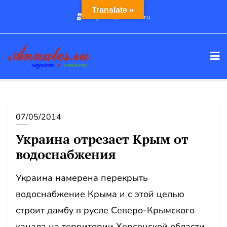
Промотать
Translate »
dogstars@annales.ru
к
содержимому
07/05/2014
Украина отрезает Крым от
водоснабжения
Украина намерена перекрыть
водоснабжение Крыма и с этой целью
строит дамбу в русле Северо-Крымского
канала на территории Херсонской области,