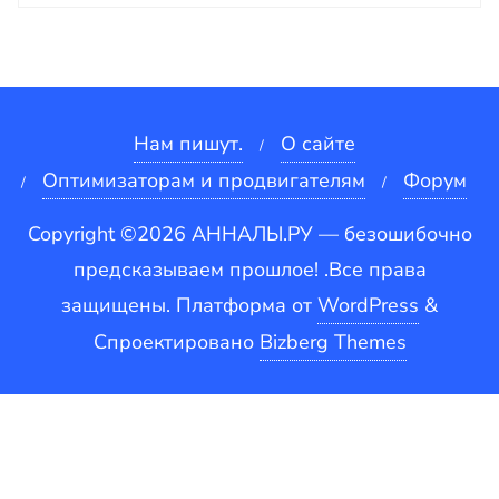
Нам пишут.
О сайте
Оптимизаторам и продвигателям
Форум
Copyright ©2026 АННАЛЫ.РУ — безошибочно
предсказываем прошлое! .Все права
защищены.
Платформа от
WordPress
&
Спроектировано
Bizberg Themes