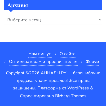
Архивы
Архивы
Нам пишут.
О сайте
Оптимизаторам и продвигателям
Форум
Copyright ©2026 АННАЛЫ.РУ — безошибочно
предсказываем прошлое! .Все права
защищены.
Платформа от
WordPress
&
Спроектировано
Bizberg Themes