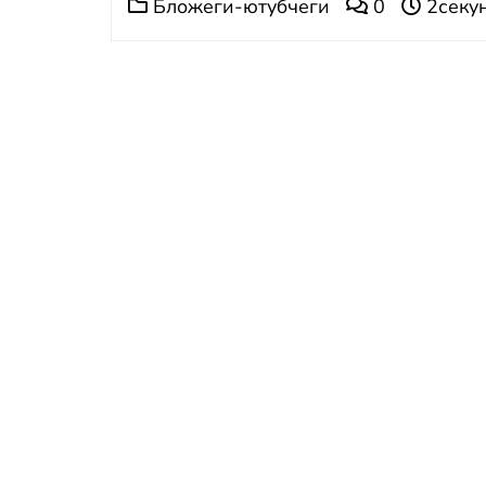
Бложеги-ютубчеги
0
2секун