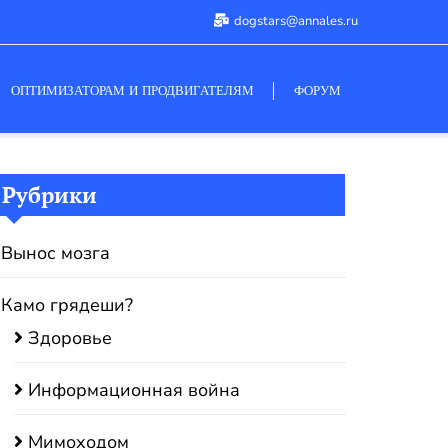
dogstars@annales.ru
ОПТИМИЗАТОРАМ И ПРОДВИГАТЕЛЯМ
ФОРУМ
Рубрики
Вынос мозга
Камо грядеши?
Здоровье
Информационная война
Мимоходом