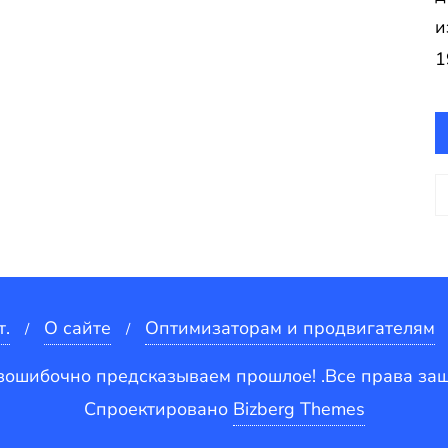
и
1
А
т.
О сайте
Оптимизаторам и продвигателям
зошибочно предсказываем прошлое! .Все права з
Спроектировано
Bizberg Themes