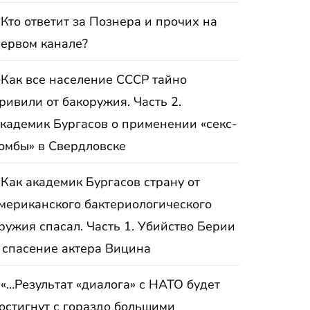
Кто ответит за Познера и прочих на
ервом канале?
Как все население СССР тайно
ривили от бакоружия. Часть 2.
кадемик Бургасов о применении «секс-
омбы» в Свердловске
Как академик Бургасов страну от
мериканского бактериологического
ружия спасал. Часть 1. Убийство Берии
 спасение актера Вицина
«…Результат «диалога» с НАТО будет
остигнут с гораздо большими