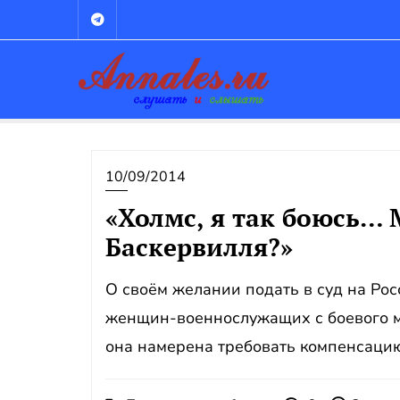
Промотать
к
содержимому
10/09/2014
«Холмс, я так боюсь… 
Баскервилля?»
О своём желании подать в суд на Ро
женщин-военнослужащих с боевого мо
она намерена требовать компенсацию