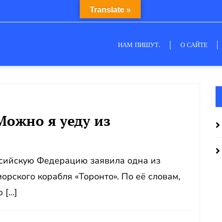
Translate »
НАМ ПИШУТ.
О САЙТЕ
Можно я уеду из
ссийскую Федерацию заявила одна из
рского корабля «Торонто». По её словам,
 […]