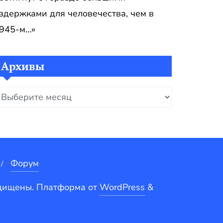
здержками для человечества, чем в
945-м…»
Архивы
рхивы
Форум
ащищены.
Платформа от
WordPress
&