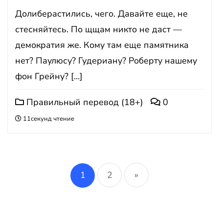
Долиберастились, чего. Давайте еще, не
стесняйтесь. По щщам никто не даст —
демократия же. Кому там еще памятника
нет? Паулюсу? Гудериану? Роберту нашему
фон Грейну? […]
Правильный перевод (18+)
0
11секунд чтение
Пагинация
записей
1
2
»