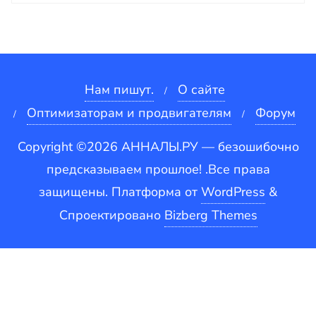
Нам пишут.
О сайте
Оптимизаторам и продвигателям
Форум
Copyright ©2026 АННАЛЫ.РУ — безошибочно
предсказываем прошлое! .Все права
защищены.
Платформа от
WordPress
&
Спроектировано
Bizberg Themes