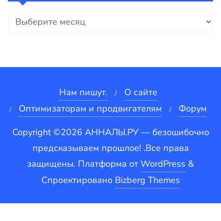
Архивы
Нам пишут.
О сайте
Оптимизаторам и продвигателям
Форум
Copyright ©2026 АННАЛЫ.РУ — безошибочно
предсказываем прошлое! .Все права
защищены.
Платформа от
WordPress
&
Спроектировано
Bizberg Themes