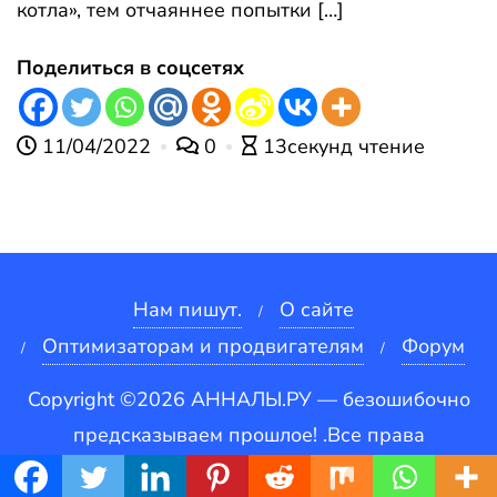
котла», тем отчаяннее попытки […]
Поделиться в соцсетях
11/04/2022
0
13секунд чтение
Нам пишут.
О сайте
Оптимизаторам и продвигателям
Форум
Copyright ©2026 АННАЛЫ.РУ — безошибочно
предсказываем прошлое! .Все права
защищены.
Платформа от
WordPress
&