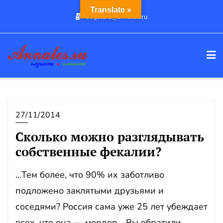
Промотать
Translate »
dogstars@annales.ru
к
содержимому
27/11/2014
Сколько можно разглядывать
собственные фекалии?
…Тем более, что 90% их заботливо
подложено заклятыми друзьями и
соседями? Россия сама уже 25 лет убеждает
всех, что она — мордор… Вы обратили