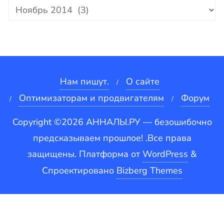
Архивы
Нам пишут.
О сайте
Оптимизаторам и продвигателям
Форум
Copyright ©2026 АННАЛЫ.РУ — безошибочно
предсказываем прошлое! .Все права
защищены.
Платформа от
WordPress
&
Спроектировано
Bizberg Themes