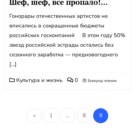
Шеф, шеф, все пропало!…
Гонорары отечественных артистов не
вписались в сокращенные бюджеты
российских госкомпаний В этом году 50%
звезд российской эстрады остались без
сезонного заработка — предновогоднего
[…]
Культура и жизнь
0
3секунд чтение
Пагинация
записей
«
1
…
8
9