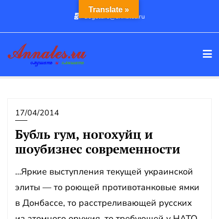
Промотать
Translate »
dogstars@annales.ru
к
содержимому
17/04/2014
Бубль гум, ногохуйц и
шоубизнес современности
…Яркие выступления текущей украинской
элиты — то роющей противотанковые ямки
в Донбассе, то расстреливающей русских
из атомного оружия, то требующей у НАТО