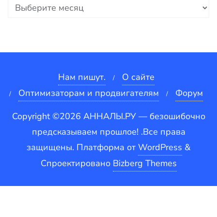
Архивы
Нам пишут.
О сайте
Оптимизаторам и продвигателям
Форум
Copyright ©2026 АННАЛЫ.РУ — безошибочно
предсказываем прошлое! .Все права
защищены.
Платформа от
WordPress
&
Спроектировано
Bizberg Themes