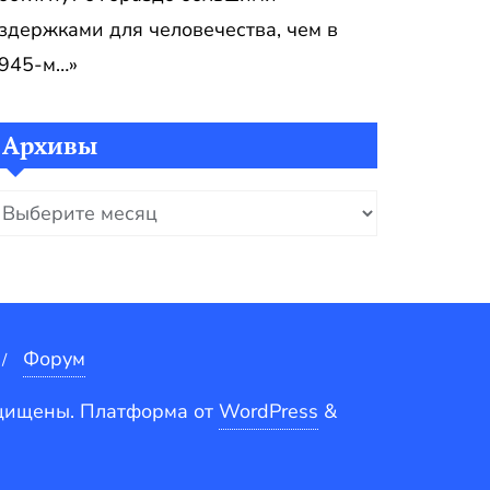
здержками для человечества, чем в
945-м…»
Архивы
рхивы
Форум
ащищены.
Платформа от
WordPress
&