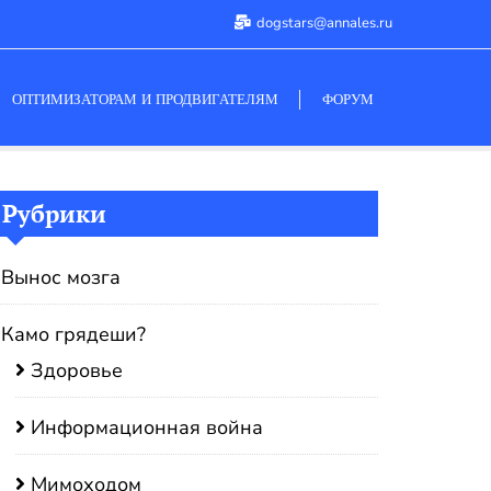
dogstars@annales.ru
ОПТИМИЗАТОРАМ И ПРОДВИГАТЕЛЯМ
ФОРУМ
Рубрики
Вынос мозга
Камо грядеши?
Здоровье
Информационная война
Мимоходом