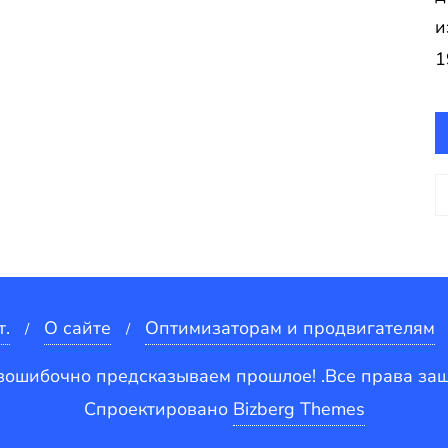
и
1
А
т.
О сайте
Оптимизаторам и продвигателям
зошибочно предсказываем прошлое! .Все права з
Спроектировано
Bizberg Themes