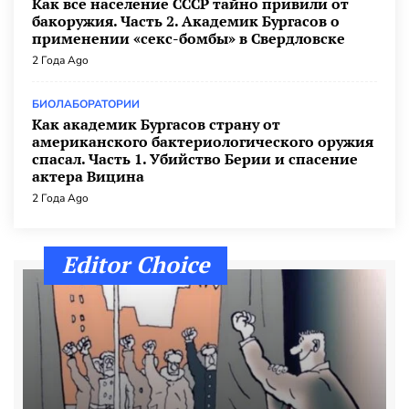
Как все население СССР тайно привили от
СПЕЦОПЕРАЦИЯ
3 Года Ago
бакоружия. Часть 2. Академик Бургасов о
применении «секс-бомбы» в Свердловске
Начало «контрнаступа», окружённый «Вагнер»
и всёпропало.
2 Года Ago
СПЕЦОПЕРАЦИЯ
3 Года Ago
БИОЛАБОРАТОРИИ
Как академик Бургасов страну от
Как шутка блогеров об украинском
американского бактериологического оружия
контрнаступлении «сломала» российские
спасал. Часть 1. Убийство Берии и спасение
медиа
актера Вицина
ИНФОРМАЦИОННАЯ ВОЙНА
3 Года Ago
2 Года Ago
О бедной эстраде молвим мы слово…
КИНО-ВИНО-И-ДОМИНО
3 Года Ago
Editor Choice