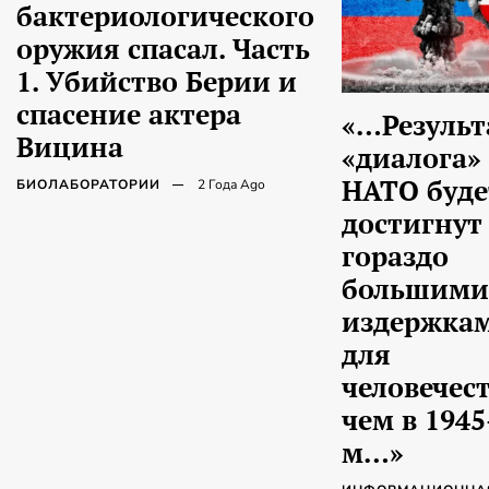
бактериологического
оружия спасал. Часть
1. Убийство Берии и
спасение актера
«…Результ
Вицина
«диалога» 
НАТО буде
БИОЛАБОРАТОРИИ
2 Года Ago
достигнут 
гораздо
большими
издержка
для
человечест
чем в 1945
м…»