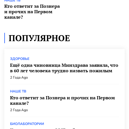
Как все население СССР тайно привили от
НАШЕ ТВ
бакоружия. Часть 2. Академик Бургасов о
Кто ответит за Познера
применении «секс-бомбы» в Свердловске
и прочих на Первом
канале?
БИОЛАБОРАТОРИИ
2 Года Ago
Как академик Бургасов страну от
ПОПУЛЯРНОЕ
американского бактериологического оружия
спасал. Часть 1. Убийство Берии и спасение
актера Вицина
БИОЛАБОРАТОРИИ
2 Года Ago
ЗДОРОВЬЕ
Ещё одна чиновница Минздрава заявила, что
«…Результат «диалога» с НАТО будет достигнут
в 60 лет человека трудно назвать пожилым
с гораздо большими издержками для
человечества, чем в 1945-м…»
2 Года Ago
ИНФОРМАЦИОННАЯ ВОЙНА
3 Года Ago
НАШЕ ТВ
Кто ответит за Познера и прочих на Первом
Первые выводы после мятежа Пригожина
канале?
ИНФОРМАЦИОННАЯ ВОЙНА
3 Года Ago
2 Года Ago
Военный мятеж: это был «хитрый план» и
постановка
БИОЛАБОРАТОРИИ