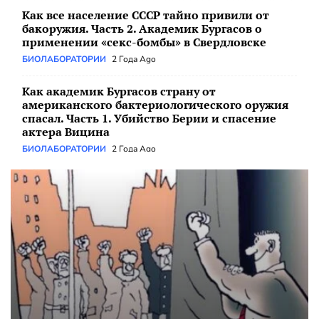
БИОЛАБОРАТОРИИ
2 Года Ago
Как академик Бургасов страну от
американского бактериологического оружия
спасал. Часть 1. Убийство Берии и спасение
актера Вицина
БИОЛАБОРАТОРИИ
2 Года Ago
«…Результат «диалога» с НАТО будет достигнут
с гораздо большими издержками для
человечества, чем в 1945-м…»
ИНФОРМАЦИОННАЯ ВОЙНА
3 Года Ago
Первые выводы после мятежа Пригожина
ИНФОРМАЦИОННАЯ ВОЙНА
3 Года Ago
Военный мятеж: это был «хитрый план» и
постановка
СПЕЦОПЕРАЦИЯ
3 Года Ago