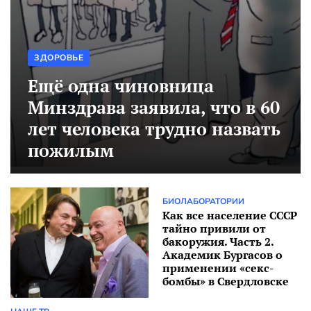
Начало «контрнаступа», окружённый «Вагнер»
и всёпропало.
СПЕЦОПЕРАЦИЯ
3 Года Ago
ЗДОРОВЬЕ
Как шутка блогеров об украинском
контрнаступлении «сломала» российские
Ещё одна чиновница
медиа
Минздрава заявила, что в 60
ИНФОРМАЦИОННАЯ ВОЙНА
3 Года Ago
лет человека трудно назвать
О бедной эстраде молвим мы слово…
пожилым
КИНО-ВИНО-И-ДОМИНО
3 Года Ago
Ещё одна чиновница Минздрава заявила, что
в 60 лет человека трудно назвать пожилым
БИОЛАБОРАТОРИИ
Как все население СССР
ЗДОРОВЬЕ
2 Года Ago
тайно привили от
бакоружия. Часть 2.
Кто ответит за Познера и прочих на Первом
Академик Бургасов о
канале?
применении «секс-
бомбы» в Свердловске
НАШЕ ТВ
2 Года Ago