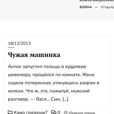
ИНФОРМАЦИОННА
ВОЙНА
3 Года A
18/12/2013
Чужая машинка
Антон запустил пальцы в кудрявую
шевелюру, прошёлся по комнате. Жена
сидела потерянная, уткнувшись взором в
колени. Что ж, это, пожалуй, мужской
разговор. — Вася… Сын, […]
Камо грядеши?
0
10секунд чтение