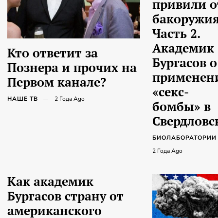
привили о
бакоружия
Часть 2.
Академик
Кто ответит за
Бургасов о
Познера и прочих на
применен
Первом канале?
«секс-
НАШЕ ТВ
2 Года Ago
бомбы» в
Свердловс
БИОЛАБОРАТОРИ
2 Года Ago
Как академик
Бургасов страну от
американского