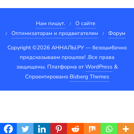
Нам пишут.
О сайте
Оптимизаторам и продвигателям
Форум
Copyright ©2026 АННАЛЫ.РУ — безошибочно
предсказываем прошлое! .Все права
защищены.
Платформа от
WordPress
&
Спроектировано
Bizberg Themes